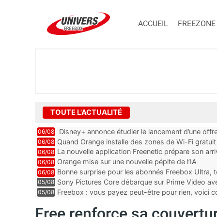
ACCUEIL
FREEZONE
TOUTE L'ACTUALITÉ
Disney+ annonce étudier le lancement d’une offre
06/08
Quand Orange installe des zones de Wi-Fi gratui
06/08
La nouvelle application Freenetic prépare son arr
06/08
abonnés Freebox, testez la
Orange mise sur une nouvelle pépite de l’IA
06/08
Bonne surprise pour les abonnés Freebox Ultra, t
06/08
inclus
Sony Pictures Core débarque sur Prime Video avec
05/08
Freebox : vous payez peut-être pour rien, voici
05/08
abonnements TV oubliés
Free renforce sa couvertu