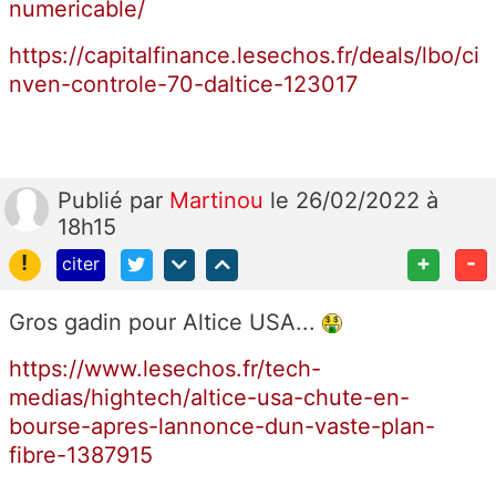
numericable/
https://capitalfinance.lesechos.fr/deals/lbo/ci
nven-controle-70-daltice-123017
Publié
par
Martinou
le 26/02/2022 à
18h15
!
+
-
citer
Gros gadin pour Altice USA...
https://www.lesechos.fr/tech-
medias/hightech/altice-usa-chute-en-
bourse-apres-lannonce-dun-vaste-plan-
fibre-1387915