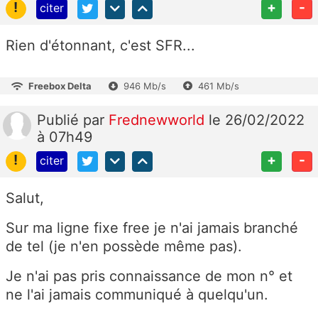
!
+
-
citer
Rien d'étonnant, c'est SFR...
Freebox Delta
946 Mb/s
461 Mb/s
Publié
par
Frednewworld
le 26/02/2022
à 07h49
!
+
-
citer
Salut,
Sur ma ligne fixe free je n'ai jamais branché
de tel (je n'en possède même pas).
Je n'ai pas pris connaissance de mon n° et
ne l'ai jamais communiqué à quelqu'un.