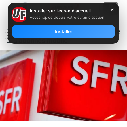
✕
Installer sur l'écran d'accueil
Accès rapide depuis votre écran d'accueil
Comment SFR utilise les données de
Installer
ses abonnés mobile