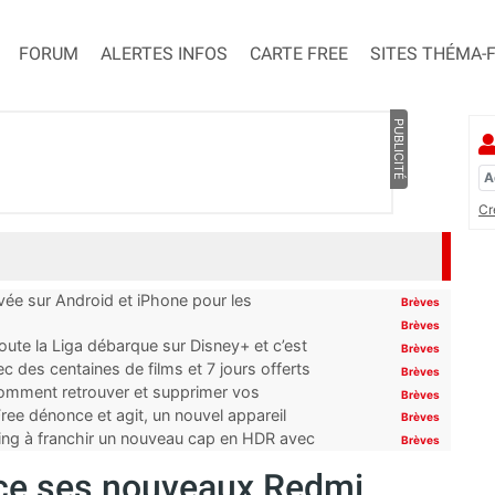
FORUM
ALERTES INFOS
CARTE FREE
SITES THÉMA-
PUBLICITÉ
Cr
ivée sur Android et iPhone pour les
Brèves
Brèves
oute la Liga débarque sur Disney+ et c’est
Brèves
 des centaines de films et 7 jours offerts
Brèves
 comment retrouver et supprimer vos
Brèves
ree dénonce et agit, un nouvel appareil
Brèves
ming à franchir un nouveau cap en HDR avec
Brèves
ce ses nouveaux Redmi,