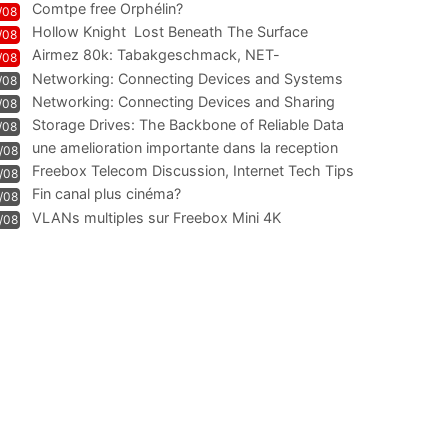
Comtpe free Orphélin?
/08
Hollow Knight  Lost Beneath The Surface
/08
Airmez 80k: Tabakgeschmack, NET-
/08
Technologie und Leistung im
Networking: Connecting Devices and Systems
/08
Networking: Connecting Devices and Sharing
/08
Information
Storage Drives: The Backbone of Reliable Data
/08
Management
une amelioration importante dans la reception
/08
WIFI
Freebox Telecom Discussion, Internet Tech Tips
/08
Communi
Fin canal plus cinéma?
/08
VLANs multiples sur Freebox Mini 4K
/08