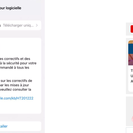
T
U
A