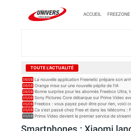
ACCUEIL
FREEZONE
TOUTE L'ACTUALITÉ
La nouvelle application Freenetic prépare son arr
06/08
abonnés Freebox, testez la
Orange mise sur une nouvelle pépite de l’IA
06/08
Bonne surprise pour les abonnés Freebox Ultra, t
06/08
inclus
Sony Pictures Core débarque sur Prime Video avec
05/08
Freebox : vous payez peut-être pour rien, voici
05/08
abonnements TV oubliés
Ca s’est passé chez Free et dans les télécoms : F
05/08
pointe le bout de...
Prime Video devient le premier service de strea
05/08
ce lancement
Smartphones : Xiaomi lan