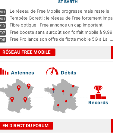
ST BARTH
Le réseau de Free Mobile progresse mais reste le
/01
m
...
Tempête Goretti : le réseau de Free fortement impa
/01
...
Fibre optique : Free annonce un cap important
/10
pass
...
Free booste sans surcoût son forfait mobile à 9,99
/07
...
Free Pro lance son offre de flotte mobile 5G à La
...
/05
RÉSEAU FREE MOBILE
Antennes
Débits
Records
EN DIRECT DU FORUM