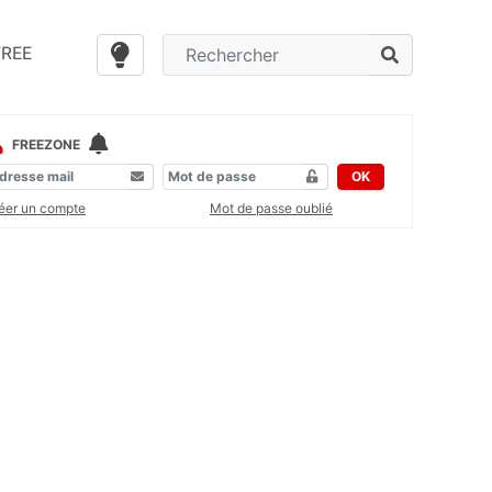
FREE
FREEZONE
OK
éer un compte
Mot de passe oublié