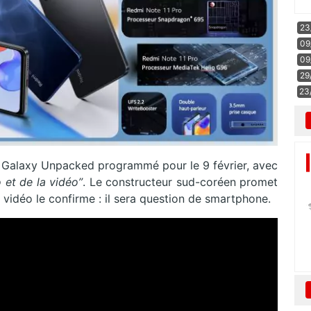
23
09
09
29
23
 Galaxy Unpacked programmé pour le 9 février, avec
 et de la vidéo”
. Le constructeur sud-coréen promet
a vidéo le confirme : il sera question de smartphone.