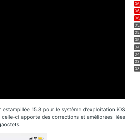
06
06
06
05
05
05
04
04
03
03
r estampillée 15.3 pour le système d’exploitation iOS
 celle-ci apporte des corrections et améliorées liées
gaoctets.