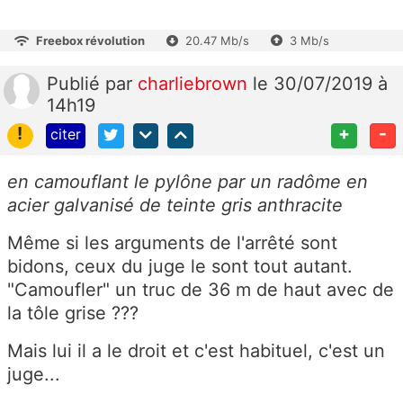
Freebox révolution
20.47 Mb/s
3 Mb/s
Publié
par
charliebrown
le 30/07/2019 à
14h19
!
+
-
citer
en camouflant le pylône par un radôme en
acier galvanisé de teinte gris anthracite
Même si les arguments de l'arrêté sont
bidons, ceux du juge le sont tout autant.
"Camoufler" un truc de 36 m de haut avec de
la tôle grise ???
Mais lui il a le droit et c'est habituel, c'est un
juge...