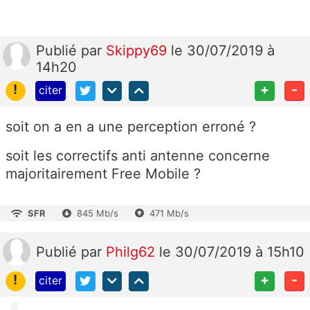
Publié
par
Skippy69
le 30/07/2019 à
14h20
!
+
-
citer
soit on a en a une perception erroné ?
soit les correctifs anti antenne concerne
majoritairement Free Mobile ?
SFR
845 Mb/s
471 Mb/s
Publié
par
Philg62
le 30/07/2019 à 15h10
!
+
-
citer