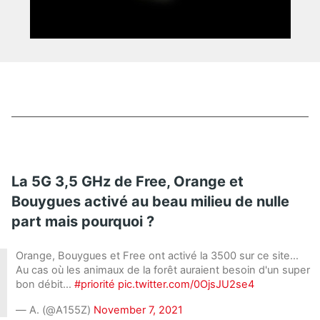
La 5G 3,5 GHz de Free, Orange et
Bouygues activé au beau milieu de nulle
part mais pourquoi ?
Orange, Bouygues et Free ont activé la 3500 sur ce site…
Au cas où les animaux de la forêt auraient besoin d'un super
bon débit…
#priorité
pic.twitter.com/0OjsJU2se4
— A. (@A155Z)
November 7, 2021