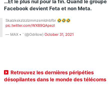
…Et le plus nul pour la fin. Quand le groupe
Facebook devient Feta et non Meta.
Skalzkskzlzzlzmmzsmldnbfbr 🤣🤣🤣
pic.twitter.com/WX89QApezl
— MAX •  (@Odrilow)
October 31, 2021
Retrouvez les dernières péripéties
désopilantes dans le monde des télécoms