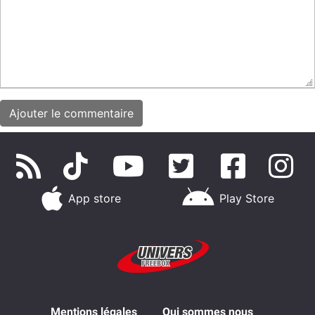
App store
Play Store
Mentions légales
Qui sommes nous