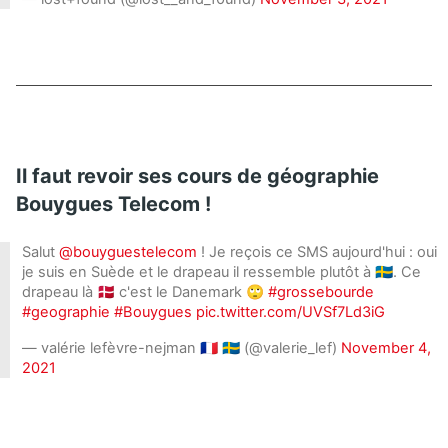
Il faut revoir ses cours de géographie
Bouygues Telecom !
Salut
@bouyguestelecom
! Je reçois ce SMS aujourd'hui : oui
je suis en Suède et le drapeau il ressemble plutôt à 🇸🇪. Ce
drapeau là 🇩🇰 c'est le Danemark 🙄
#grossebourde
#geographie
#Bouygues
pic.twitter.com/UVSf7Ld3iG
— valérie lefèvre-nejman 🇫🇷 🇸🇪 (@valerie_lef)
November 4,
2021