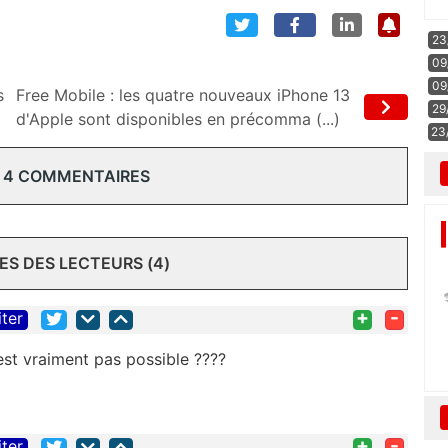
23
09
09
s
Free Mobile : les quatre nouveaux iPhone 13
29
d'Apple sont disponibles en précomma (...)
23
 4 COMMENTAIRES
S DES LECTEURS (4)
+
-
iter
'est vraiment pas possible ????
+
-
iter