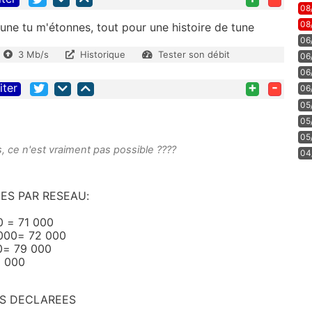
08
08
tune tu m'étonnes, tout pour une histoire de tune
06
3 Mb/s
Historique
Tester son débit
06
06
+
-
iter
06
05
05
05
s, ce n'est vraiment pas possible ????
04
ES PAR RESEAU:
 = 71 000
000= 72 000
0= 79 000
9 000
ES DECLAREES