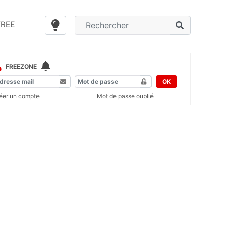
FREE
FREEZONE
OK
éer un compte
Mot de passe oublié