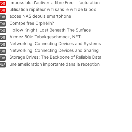
Impossible d'activer la fibre Free + facturation
/08
résiliation
utilisation répéteur wifi sans le wifi de la box
/08
acces NAS depuis smartphone
/08
Comtpe free Orphélin?
/08
Hollow Knight  Lost Beneath The Surface
/08
Airmez 80k: Tabakgeschmack, NET-
/08
Technologie und Leistung im
Networking: Connecting Devices and Systems
/08
Networking: Connecting Devices and Sharing
/08
Information
Storage Drives: The Backbone of Reliable Data
/08
Management
une amelioration importante dans la reception
/08
WIFI