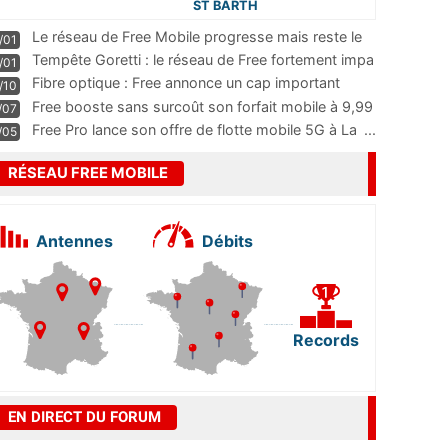
ST BARTH
Le réseau de Free Mobile progresse mais reste le
/01
m
...
Tempête Goretti : le réseau de Free fortement impa
/01
...
Fibre optique : Free annonce un cap important
/10
pass
...
Free booste sans surcoût son forfait mobile à 9,99
/07
...
Free Pro lance son offre de flotte mobile 5G à La
...
/05
RÉSEAU FREE MOBILE
Antennes
Débits
Records
EN DIRECT DU FORUM