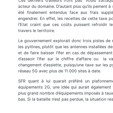
Ces derniers d’ailleurs n’ont pas “
voulu s’attaq
acteur du domaine. D’autant plus qu’ils peinent à 
été finalement entendus face aux frais suppl
engendrer. En effet, les recettes de cette taxe po
l’Etat craint que ces coûts puissent refroidir
travers le territoire.
Le gouvernement explorait donc trois pistes de ré
les pylônes, plutôt que les antennes installées d
et de faire baisser l’Ifer en cas de dépassement
d’asseoir l’Ifer sur le chiffre d’affaire ou la 
changement d’assiette, puisqu’une taxe sur les pyl
réseau 5G avec plus de 11 000 sites à date.
SFR quant à lui quarait préféré un plafonne
équipements 2G, une idée qui aurait également f
plus grand nombre d’équipements imposés à taux pl
bas. Si la bataille n’est pas perdue, la situation 