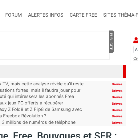
FORUM
ALERTES INFOS
CARTE FREE
SITES THÉMA-
PUBLICITÉ
Cr
TV, mais cette analyse révèle qu’il reste
Brèves
ations fortes, mais il faudra jouer pour
Brèves
uté qui intéressera les abonnés Free
Brèves
x jeux PC offerts à récupérer
Brèves
laxy Z Fold8 et Z Flip8 de Samsung avec
Brèves
 la Freebox Révolution ?
Brèves
’à 3 millions de numéros de téléphone
Brèves
e, Free, Bouygues et SFR :