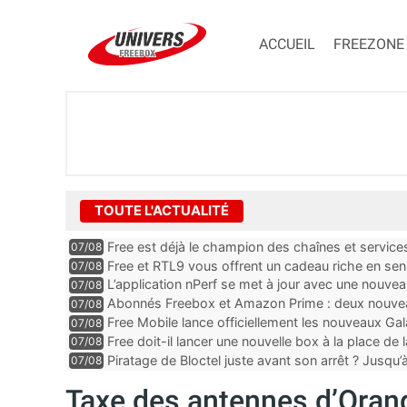
ACCUEIL
FREEZONE
TOUTE L'ACTUALITÉ
Free est déjà le champion des chaînes et services 
07/08
encore au moin...
Free et RTL9 vous offrent un cadeau riche en sens
07/08
l’obtenir
L’application nPerf se met à jour avec une nouvea
07/08
Mobile, Orange, SFR ...
Abonnés Freebox et Amazon Prime : deux nouveau
07/08
Free Mobile lance officiellement les nouveaux Ga
07/08
des promos et des cadeaux
Free doit-il lancer une nouvelle box à la place de
07/08
Piratage de Bloctel juste avant son arrêt ? Jusqu
07/08
auraient fuité
Taxe des antennes d’Orang