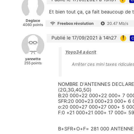
Et bien tout ça, ça fait beaucoup de 
Deglace
Freebox révolution
20.47 Mb/s
4060 points
!
Publié le 17/09/2021 à 14h27
c
Yoyo34 a écrit
yannette
255 points
Arrêter ces mini taxes ridicule
NOMBRE D'ANTENNES DECLARE
(2G,3G,4G,5G)
B:20 000+22 000+22 000+ 7 000
SFR:20 000+23 000+23 000+ 6 
o:20 000+27 000+27 000+ 5 00
F:0 +21 000+21 000+ 17 000= 5
B+SFR+O+F= 281 000 ANTENN