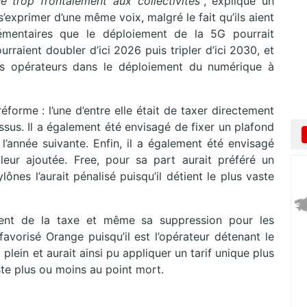
ue trop frontalement aux collectivités
“, explique un
s’exprimer d’une même voix, malgré le fait qu’ils aient
émentaires que le déploiement de la 5G pourrait
urraient doubler d’ici 2026 puis tripler d’ici 2030, et
 les opérateurs dans le déploiement du numérique à
forme : l’une d’entre elle était de taxer directement
essus. Il a également été envisagé de fixer un plafond
 l’année suivante. Enfin, il a également été envisagé
valeur ajoutée. Free, pour sa part aurait préféré un
ônes l’aurait pénalisé puisqu’il détient le plus vaste
ment de la taxe et même sa suppression pour les
avorisé Orange puisqu’il est l’opérateur détenant le
ein et aurait ainsi pu appliquer un tarif unique plus
reste plus ou moins au point mort.