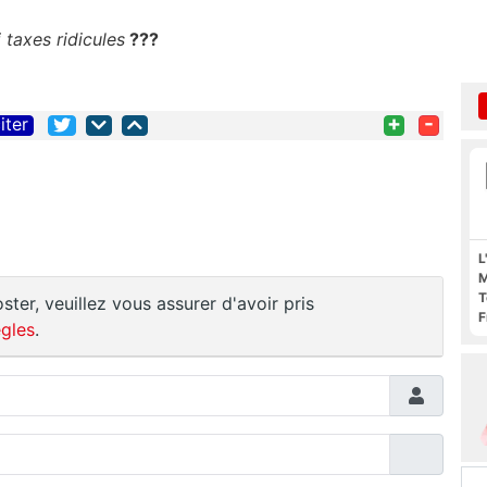
 taxes ridicules
???
+
-
iter
L
M
T
ster, veuillez vous assurer d'avoir pris
F
gles
.
F