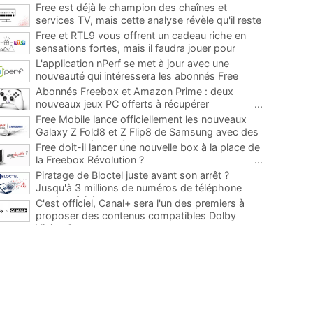
Free est déjà le champion des chaînes et
services TV, mais cette analyse révèle qu'il reste
encore au moins 141 ajouts possibles
...
Free et RTL9 vous offrent un cadeau riche en
sensations fortes, mais il faudra jouer pour
l'obtenir
...
L'application nPerf se met à jour avec une
nouveauté qui intéressera les abonnés Free
Mobile, Orange, SFR et Bouygues Telecom
...
Abonnés Freebox et Amazon Prime : deux
nouveaux jeux PC offerts à récupérer
...
Free Mobile lance officiellement les nouveaux
Galaxy Z Fold8 et Z Flip8 de Samsung avec des
promos et des cadeaux
...
Free doit-il lancer une nouvelle box à la place de
la Freebox Révolution ?
...
Piratage de Bloctel juste avant son arrêt ?
Jusqu'à 3 millions de numéros de téléphone
auraient fuité
...
C'est officiel, Canal+ sera l'un des premiers à
proposer des contenus compatibles Dolby
Vision 2
...