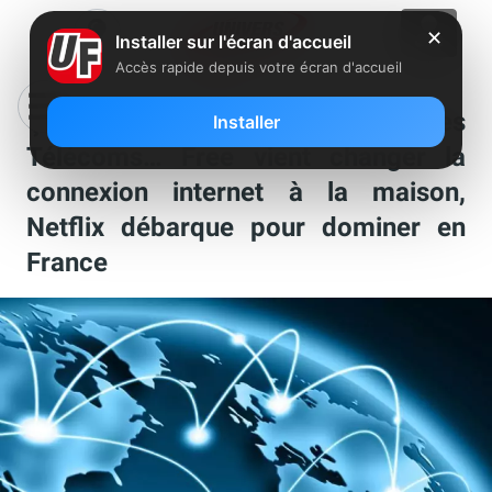
✕
Installer sur l'écran d'accueil
Accès rapide depuis votre écran d'accueil
Ça s’est passé chez Free et dans les
Installer
Télécoms… Free vient changer la
connexion internet à la maison,
Netflix débarque pour dominer en
France