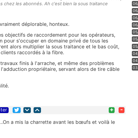
tes chez les abonnés. Ah c'est bien la sous traitance
06
06
06
 vraiment déplorable, honteux.
06
05
s objectifs de raccordement pour les opérateurs,
05
n pour s'occuper en domaine privé de tous les
ent alors multiplier la sous traitance et le bas coût,
05
lients raccordés à la fibre.
04
04
s travaux finis à l'arrache, et même des problèmes
03
 l'adduction propriétaire, servant alors de tire câble
lité.
+
-
iter
....On a mis la charrette avant les bœufs et voilà le