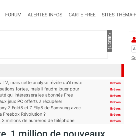
FORUM
ALERTES INFOS
CARTE FREE
SITES THÉMA-
PUBLICITÉ
Cr
TV, mais cette analyse révèle qu’il reste
Brèves
ations fortes, mais il faudra jouer pour
Brèves
uté qui intéressera les abonnés Free
Brèves
x jeux PC offerts à récupérer
Brèves
laxy Z Fold8 et Z Flip8 de Samsung avec
Brèves
 la Freebox Révolution ?
Brèves
’à 3 millions de numéros de téléphone
Brèves
te, 1 million de nouveaux