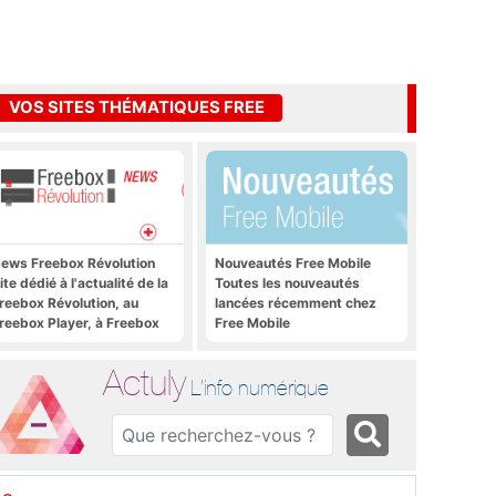
VOS SITES THÉMATIQUES FREE
ews Freebox Révolution
Nouveautés Free Mobile
ite dédié à l'actualité de la
Toutes les nouveautés
reebox Révolution, au
lancées récemment chez
reebox Player, à Freebox
Free Mobile
S, Freebox TV, etc.
Actuly
L'info numérique