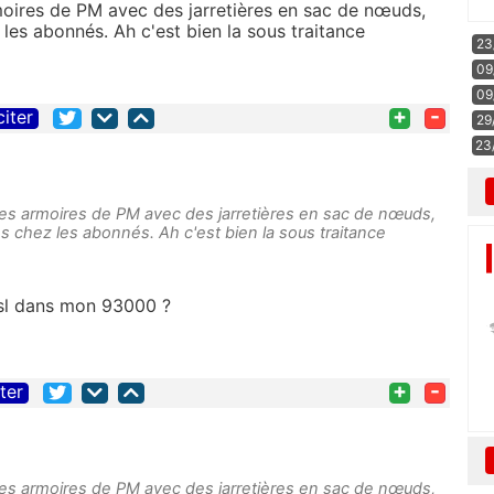
rmoires de PM avec des jarretières en sac de nœuds,
 les abonnés. Ah c'est bien la sous traitance
23
09
09
+
-
citer
29
23
aines armoires de PM avec des jarretières en sac de nœuds,
tes chez les abonnés. Ah c'est bien la sous traitance
dsl dans mon 93000 ?
+
-
iter
aines armoires de PM avec des jarretières en sac de nœuds,