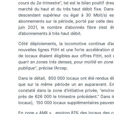
cours du 2e trimestre”
, tel est le bilan positif d
marché du haut et du très haut débit fixe. Dan
descendant supérieur ou égal à 30 Mbit/s) e
abonnements sur la période, porté par celle des
juin 2021, le nombre d’abonnés fibre s’est 
d’abonnements à très haut débit.
Côté déploiements, la locomotive continue d’ac
nouvelles lignes FttH et une forte accélération 
de locaux étaient éligibles aux offres FttH, so
quart en zones très denses, pour moitié en zone «
publique”
, précise l’Arcep.
Dans le détail, 850 000 locaux ont été rendus éli
que sur la même période un an auparavant. En 
constaté dans la zone d’initiative privée, “envi
près de 626 000 le trimestre précédent.” Dans 
locaux), 150 000 locaux supplémentaires peuvent 
En zone « AMII », environ 81% des locaux des c