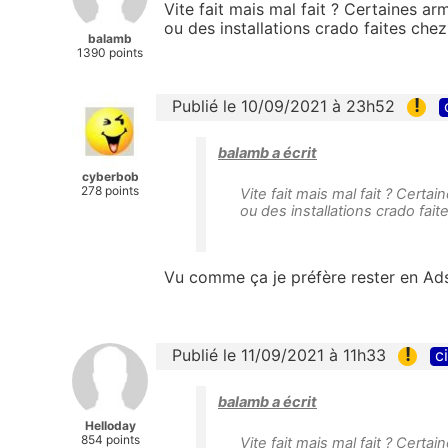
Vite fait mais mal fait ? Certaines a
ou des installations crado faites chez
balamb
1390 points
!
Publié le 10/09/2021 à 23h52
balamb a écrit
cyberbob
278 points
Vite fait mais mal fait ? Cert
ou des installations crado fai
Vu comme ça je préfère rester en A
!
Publié le 11/09/2021 à 11h33
c
balamb a écrit
Helloday
854 points
Vite fait mais mal fait ? Cert