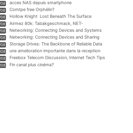
acces NAS depuis smartphone
/08
Comtpe free Orphélin?
/08
Hollow Knight  Lost Beneath The Surface
/08
Airmez 80k: Tabakgeschmack, NET-
/08
Technologie und Leistung im
Networking: Connecting Devices and Systems
/08
Networking: Connecting Devices and Sharing
/08
Information
Storage Drives: The Backbone of Reliable Data
/08
Management
une amelioration importante dans la reception
/08
WIFI
Freebox Telecom Discussion, Internet Tech Tips
/08
Communi
Fin canal plus cinéma?
/08