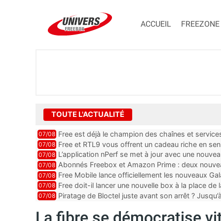
ACCUEIL
FREEZONE
TOUTE L'ACTUALITÉ
Free est déjà le champion des chaînes et services 
07/08
encore au moin...
Free et RTL9 vous offrent un cadeau riche en sens
07/08
l’obtenir
L’application nPerf se met à jour avec une nouvea
07/08
Mobile, Orange, SFR ...
Abonnés Freebox et Amazon Prime : deux nouveau
07/08
Free Mobile lance officiellement les nouveaux Ga
07/08
des promos et des cadeaux
Free doit-il lancer une nouvelle box à la place de
07/08
Piratage de Bloctel juste avant son arrêt ? Jusqu
07/08
auraient fuité
La fibre se démocratise vi