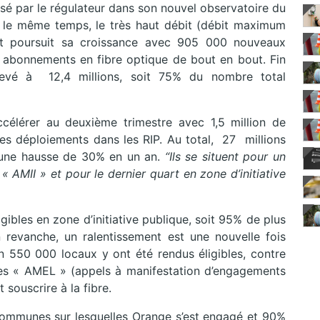
ressé par le régulateur dans son nouvel observatoire du
s le même temps, le très haut débit (débit maximum
st poursuit sa croissance avec 905 000 nouveaux
 abonnements en fibre optique de bout en bout. Fin
élevé à 12,4 millions, soit 75% du nombre total
célérer au deuxième trimestre avec 1,5 million de
des déploiements dans les RIP. Au total, 27 millions
it une hausse de 30% en un an.
“Ils se situent pour un
 AMII » et pour le dernier quart en zone d’initiative
gibles en zone d’initiative publique, soit 95% de plus
revanche, un ralentissement est une nouvelle fois
ron 550 000 locaux y ont été rendus éligibles, contre
les « AMEL » (appels à manifestation d’engagements
souscrire à la fibre.
ommunes sur lesquelles Orange s’est engagé et 90%