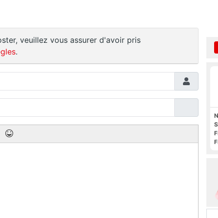
ster, veuillez vous assurer d'avoir pris
gles
.
N
S
F
F
O