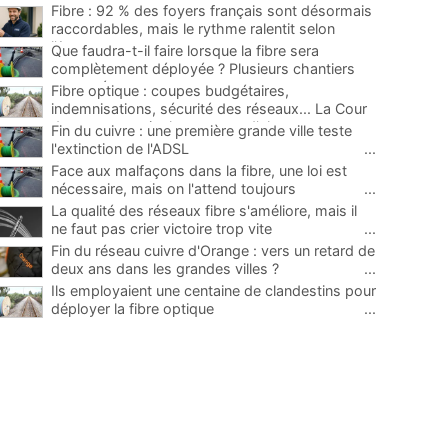
Fibre : 92 % des foyers français sont désormais
raccordables, mais le rythme ralentit selon
l'Arcep
...
Que faudra-t-il faire lorsque la fibre sera
complètement déployée ? Plusieurs chantiers
proposés
...
Fibre optique : coupes budgétaires,
indemnisations, sécurité des réseaux... La Cour
des comptes tire la sonnette d'alarme
...
Fin du cuivre : une première grande ville teste
l'extinction de l'ADSL
...
Face aux malfaçons dans la fibre, une loi est
nécessaire, mais on l'attend toujours
...
La qualité des réseaux fibre s'améliore, mais il
ne faut pas crier victoire trop vite
...
Fin du réseau cuivre d'Orange : vers un retard de
deux ans dans les grandes villes ?
...
Ils employaient une centaine de clandestins pour
déployer la fibre optique
...