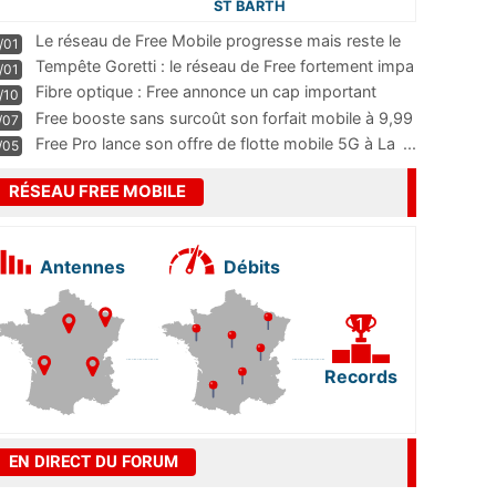
ST BARTH
Le réseau de Free Mobile progresse mais reste le
/01
m
...
Tempête Goretti : le réseau de Free fortement impa
/01
...
Fibre optique : Free annonce un cap important
/10
pass
...
Free booste sans surcoût son forfait mobile à 9,99
/07
...
Free Pro lance son offre de flotte mobile 5G à La
...
/05
RÉSEAU FREE MOBILE
Antennes
Débits
Records
EN DIRECT DU FORUM