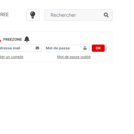
FREE
FREEZONE
OK
éer un compte
Mot de passe oublié