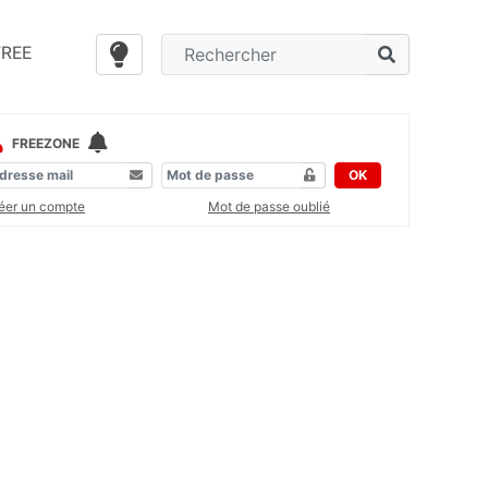
FREE
FREEZONE
OK
éer un compte
Mot de passe oublié