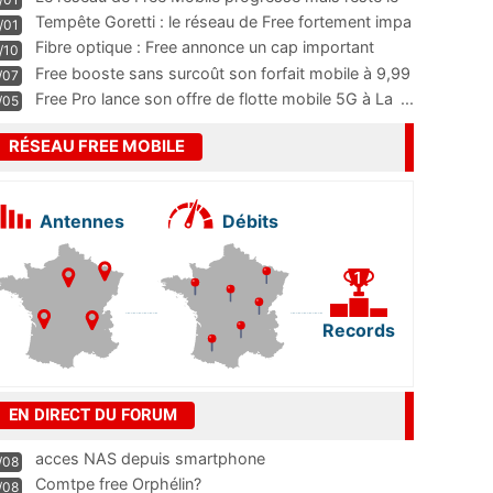
m
...
Tempête Goretti : le réseau de Free fortement impa
/01
...
Fibre optique : Free annonce un cap important
/10
pass
...
Free booste sans surcoût son forfait mobile à 9,99
/07
...
Free Pro lance son offre de flotte mobile 5G à La
...
/05
RÉSEAU FREE MOBILE
Antennes
Débits
Records
EN DIRECT DU FORUM
acces NAS depuis smartphone
/08
Comtpe free Orphélin?
/08