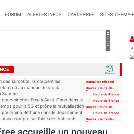
FORUM
ALERTES INFOS
CARTE FREE
SITES THÉMA-
PUBLICITÉ
Cr
ANCE
 des surcoûts, ils coupent les
Actualités télécom
,
Hauts-de-France
 retard dû au manque de stock
Brèves
,
Hauts-de-
France
e la Somme
Hauts-de-France
à pourvoir chez Free à Saint-Omer dans le
Hauts-de-France
emps pour la 5G et prône la mutualisation
Brèves
,
Hauts-de-
France
à pourvoir à Béthune dans le département
Hauts-de-France
n maire compte sur l’aide des habitants
Brèves
,
Hauts-de-
France
Free accueille un nouveau