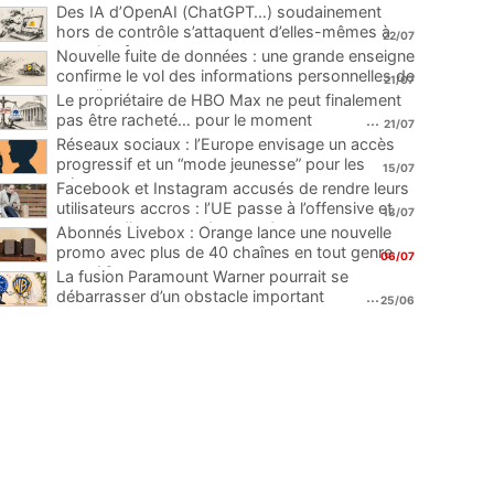
Des IA d’OpenAI (ChatGPT…) soudainement
hors de contrôle s’attaquent d’elles-mêmes à
22/07
une plateforme
...
Nouvelle fuite de données : une grande enseigne
confirme le vol des informations personnelles de
21/07
ses clients
...
Le propriétaire de HBO Max ne peut finalement
pas être racheté… pour le moment
...
21/07
Réseaux sociaux : l’Europe envisage un accès
progressif et un “mode jeunesse” pour les
15/07
mineurs
...
Facebook et Instagram accusés de rendre leurs
utilisateurs accros : l’UE passe à l’offensive et
13/07
menace d’une amende record
...
Abonnés Livebox : Orange lance une nouvelle
promo avec plus de 40 chaînes en tout genre
06/07
pour 1€
...
La fusion Paramount Warner pourrait se
débarrasser d’un obstacle important
...
25/06