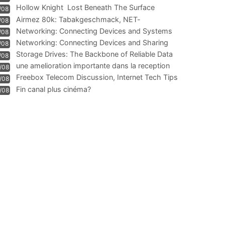
Hollow Knight  Lost Beneath The Surface
/08
Airmez 80k: Tabakgeschmack, NET-
/08
Technologie und Leistung im
Networking: Connecting Devices and Systems
/08
Networking: Connecting Devices and Sharing
/08
Information
Storage Drives: The Backbone of Reliable Data
/08
Management
une amelioration importante dans la reception
/08
WIFI
Freebox Telecom Discussion, Internet Tech Tips
/08
Communi
Fin canal plus cinéma?
/08