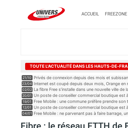
ACCUEIL
FREEZONE
TOUTE L'ACTUALITÉ DANS LES HAUTS-DE-FR
Privés de connexion depuis des mois et subissant
21/10
prélèvements d’Orange
Internet est coupé depuis deux mois, Orange en
23/04
La fibre Free s’installe dans une nouvelle ville d
02/02
Un poste de conseiller commercial boutique est 
20/01
département du Pas-de-Calais
Free Mobile : une commune préfère prendre son t
19/01
Un poste de conseiller commercial boutique est 
12/01
du Pas-de-Calais
Free Mobile : ne parvenant pas à faire barrage, u
04/01
Fibre : le réseau FTTH de 