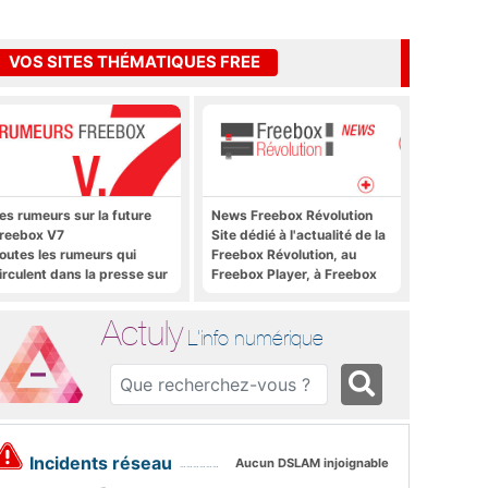
VOS SITES THÉMATIQUES FREE
es rumeurs sur la future
News Freebox Révolution
reebox V7
Site dédié à l'actualité de la
outes les rumeurs qui
Freebox Révolution, au
irculent dans la presse sur
Freebox Player, à Freebox
a future Freebox V7 que
OS, Freebox TV, etc.
era lancée prochainement
Actuly
L'info numérique
Incidents réseau
Aucun DSLAM injoignable