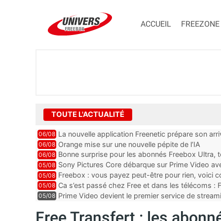
ACCUEIL
FREEZONE
TOUTE L'ACTUALITÉ
La nouvelle application Freenetic prépare son arr
06/08
abonnés Freebox, testez la
Orange mise sur une nouvelle pépite de l’IA
06/08
Bonne surprise pour les abonnés Freebox Ultra, t
06/08
inclus
Sony Pictures Core débarque sur Prime Video avec
05/08
Freebox : vous payez peut-être pour rien, voici
05/08
abonnements TV oubliés
Ca s’est passé chez Free et dans les télécoms : F
05/08
pointe le bout de...
Prime Video devient le premier service de strea
05/08
ce lancement
Free Transfert : les abon