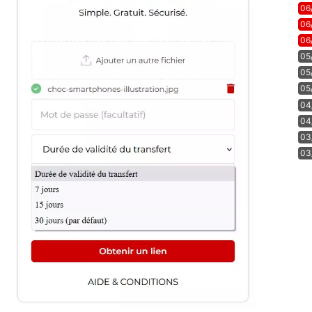
06
06
06
05
05
05
04
04
03
03