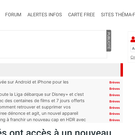
FORUM
ALERTES INFOS
CARTE FREE
SITES THÉMA-
PUBLICITÉ
Cr
ivée sur Android et iPhone pour les
Brèves
Brèves
oute la Liga débarque sur Disney+ et c’est
Brèves
 des centaines de films et 7 jours offerts
Brèves
 comment retrouver et supprimer vos
Brèves
ree dénonce et agit, un nouvel appareil
Brèves
ming à franchir un nouveau cap en HDR avec
Brèves
nés ont accès à un nouveau