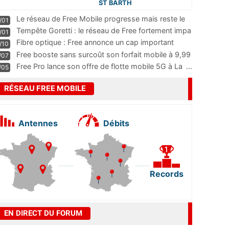
ST BARTH
Le réseau de Free Mobile progresse mais reste le
/01
m
...
Tempête Goretti : le réseau de Free fortement impa
/01
...
Fibre optique : Free annonce un cap important
/10
pass
...
Free booste sans surcoût son forfait mobile à 9,99
/07
...
Free Pro lance son offre de flotte mobile 5G à La
...
/05
RÉSEAU FREE MOBILE
Antennes
Débits
Records
EN DIRECT DU FORUM