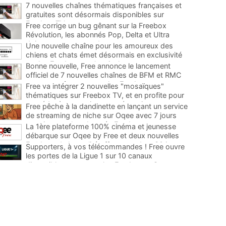
7 nouvelles chaînes thématiques françaises et
gratuites sont désormais disponibles sur
Freebox TV
...
Free corrige un bug gênant sur la Freebox
Révolution, les abonnés Pop, Delta et Ultra
doivent encore attendre
...
Une nouvelle chaîne pour les amoureux des
chiens et chats émet désormais en exclusivité
sur les Freebox, et c'est inclus
...
Bonne nouvelle, Free annonce le lancement
officiel de 7 nouvelles chaînes de BFM et RMC
sans surcoût sur toutes les Freebox
...
Free va intégrer 2 nouvelles "mosaïques"
thématiques sur Freebox TV, et en profite pour
procéder à une petite renumérotation
...
Free pêche à la dandinette en lançant un service
de streaming de niche sur Oqee avec 7 jours
gratuits pour les abonnés Freebox
...
La 1ère plateforme 100% cinéma et jeunesse
débarque sur Oqee by Free et deux nouvelles
Freebox, de la qualité offerte pendant 30 jours
...
Supporters, à vos télécommandes ! Free ouvre
les portes de la Ligue 1 sur 10 canaux
disponibles sur toutes les Freebox et Oqee
...