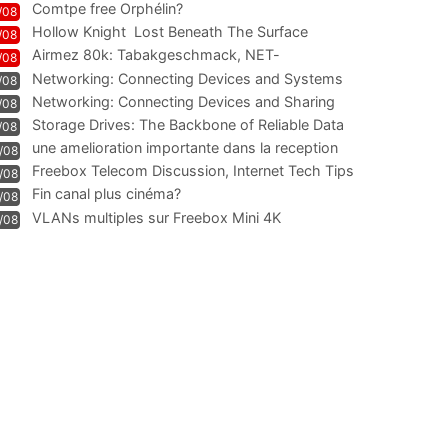
Comtpe free Orphélin?
/08
Hollow Knight  Lost Beneath The Surface
/08
Airmez 80k: Tabakgeschmack, NET-
/08
Technologie und Leistung im
Networking: Connecting Devices and Systems
/08
Networking: Connecting Devices and Sharing
/08
Information
Storage Drives: The Backbone of Reliable Data
/08
Management
une amelioration importante dans la reception
/08
WIFI
Freebox Telecom Discussion, Internet Tech Tips
/08
Communi
Fin canal plus cinéma?
/08
VLANs multiples sur Freebox Mini 4K
/08