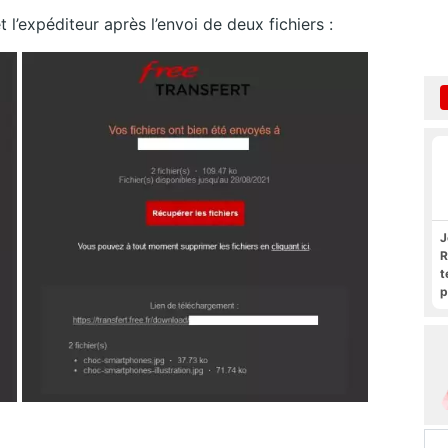
t l’expéditeur après l’envoi de deux fichiers :
J
R
t
p
R