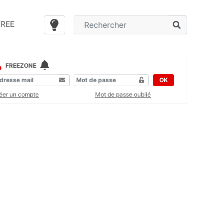
FREE
FREEZONE
OK
éer un compte
Mot de passe oublié