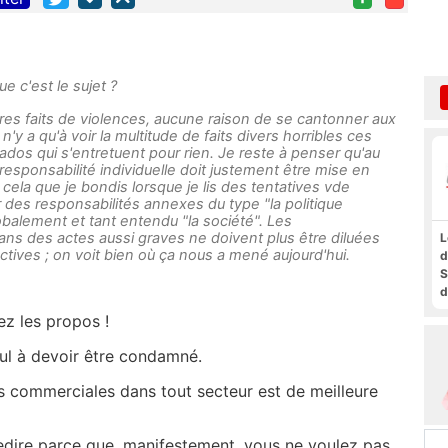
 c'est le sujet ?
utres faits de violences, aucune raison de se cantonner aux
 n'y a qu'à voir la multitude de faits divers horribles ces
ados qui s'entretuent pour rien. Je reste à penser qu'au
esponsabilité individuelle doit justement être mise en
 cela que je bondis lorsque je lis des tentatives vde
er des responsabilités annexes du type "la politique
obalement et tant entendu "la société". Les
dans des actes aussi graves ne doivent plus être diluées
L
ctives ; on voit bien où ça nous a mené aujourd'hui.
d
S
d
a
ez les propos !
f
t
seul à devoir être condamné.
F
ons commerciales dans tout secteur est de meilleure
 redire parce que, manifestement, vous ne voulez pas