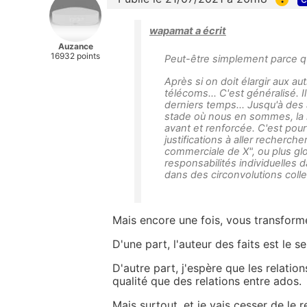
wapamat a écrit
Auzance
16932 points
Peut-être simplement parce que
Après si on doit élargir aux a
télécoms... C'est généralisé. Il
derniers temps... Jusqu'à des 
stade où nous en sommes, la r
avant et renforcée. C'est pour
justifications à aller recherch
commerciale de X", ou plus gl
responsabilités individuelles 
dans des circonvolutions colle
Mais encore une fois, vous transform
D'une part, l'auteur des faits est le 
D'autre part, j'espère que les relati
qualité que des relations entre ados.
Mais surtout, et je vais cesser de le