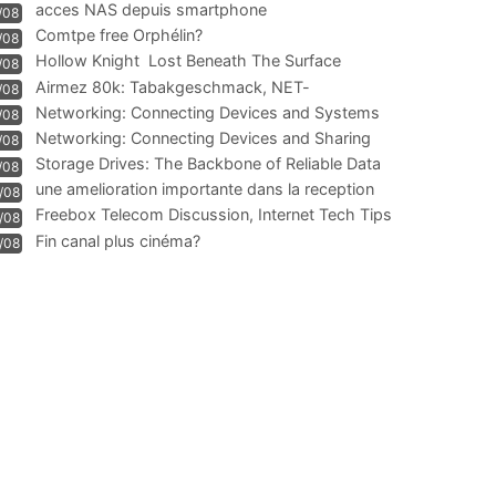
acces NAS depuis smartphone
/08
Comtpe free Orphélin?
/08
Hollow Knight  Lost Beneath The Surface
/08
Airmez 80k: Tabakgeschmack, NET-
/08
Technologie und Leistung im
Networking: Connecting Devices and Systems
/08
Networking: Connecting Devices and Sharing
/08
Information
Storage Drives: The Backbone of Reliable Data
/08
Management
une amelioration importante dans la reception
/08
WIFI
Freebox Telecom Discussion, Internet Tech Tips
/08
Communi
Fin canal plus cinéma?
/08