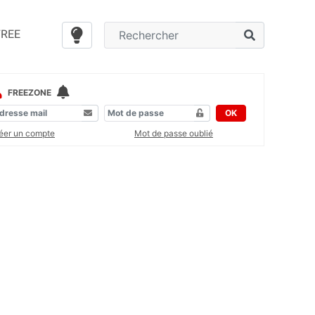
FREE
FREEZONE
OK
éer un compte
Mot de passe oublié