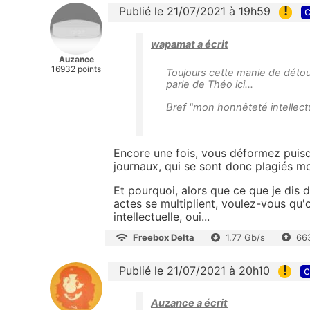
!
Publié le 21/07/2021 à 19h59
c
wapamat a écrit
Auzance
16932 points
Toujours cette manie de détou
parle de Théo ici...
Bref "mon honnêteté intellectu
Encore une fois, vous déformez puisq
journaux, qui se sont donc plagiés mo
Et pourquoi, alors que ce que je dis d
actes se multiplient, voulez-vous qu
intellectuelle, oui...
Freebox Delta
1.77 Gb/s
66
!
Publié le 21/07/2021 à 20h10
c
Auzance a écrit