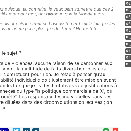
06
z puisque, au contraire, je veux bien admettre que ces 2
06
giés mot pour mot, ont raison et que le Monde a tort.
06
e dis depuis le début se base justement sur le fait que les
06
vous qu'on ne parle plus que de Théo ? Honnêteté
05
05
05
04
le sujet ?
04
aits de violences, aucune raison de se cantonner aux
03
u'à voir la multitude de faits divers horribles ces
i s'entretuent pour rien. Je reste à penser qu'au
ilité individuelle doit justement être mise en avant
ndis lorsque je lis des tentatives vde justifications à
annexes du type "la politique commerciale de X", ou
ociété". Les responsabilités individuelles dans des
re diluées dans des circonvolutions collectives ; on
ui.
+
-
iter