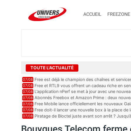
ACCUEIL
FREEZONE
TOUTE L'ACTUALITÉ
Free est déjà le champion des chaînes et services 
07/08
encore au moin...
Free et RTL9 vous offrent un cadeau riche en sens
07/08
l’obtenir
L’application nPerf se met à jour avec une nouvea
07/08
Mobile, Orange, SFR ...
Abonnés Freebox et Amazon Prime : deux nouveau
07/08
Free Mobile lance officiellement les nouveaux Ga
07/08
des promos et des cadeaux
Free doit-il lancer une nouvelle box à la place de
07/08
Piratage de Bloctel juste avant son arrêt ? Jusqu
07/08
auraient fuité
Bouygues Telecom ferme 