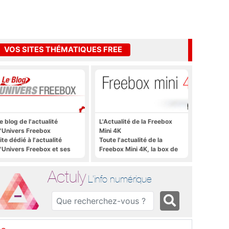
VOS SITES THÉMATIQUES FREE
e blog de l'actualité
L'Actualité de la Freebox
'Univers Freebox
Mini 4K
ite dédié à l'actualité
Toute l'actualité de la
'Univers Freebox et ses
Freebox Mini 4K, la box de
pplications mobiles, aux
Free sous Android TV
orums, aux sites
Actuly
hématiques Actuly, à
L'info numérique
reezone, etc.