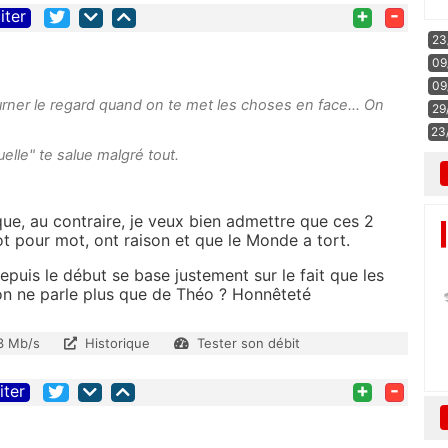
+
-
iter
23
09
09
rner le regard quand on te met les choses en face... On
29
23
elle" te salue malgré tout.
ue, au contraire, je veux bien admettre que ces 2
t pour mot, ont raison et que le Monde a tort.
epuis le début se base justement sur le fait que les
'on ne parle plus que de Théo ? Honnêteté
3 Mb/s
Historique
Tester son débit
+
-
iter