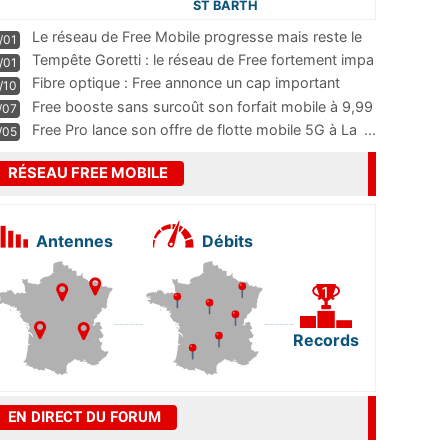
ST BARTH
Le réseau de Free Mobile progresse mais reste le
/01
m
...
Tempête Goretti : le réseau de Free fortement impa
/01
...
Fibre optique : Free annonce un cap important
/10
pass
...
Free booste sans surcoût son forfait mobile à 9,99
/07
...
Free Pro lance son offre de flotte mobile 5G à La
...
/05
RÉSEAU FREE MOBILE
Antennes
Débits
Records
EN DIRECT DU FORUM