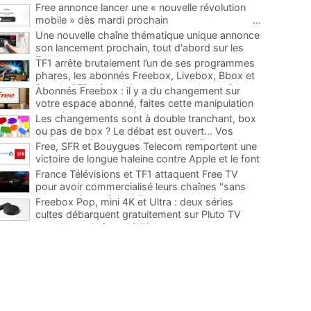
Free annonce lancer une « nouvelle révolution
mobile » dès mardi prochain
...
Une nouvelle chaîne thématique unique annonce
son lancement prochain, tout d'abord sur les
Freebox
...
TF1 arrête brutalement l’un de ses programmes
phares, les abonnés Freebox, Livebox, Bbox et
Box de SFR découvriront son remplaçant à la
Abonnés Freebox : il y a du changement sur
rentrée
...
votre espace abonné, faites cette manipulation
pour éviter de mauvaises surprises
...
Les changements sont à double tranchant, box
ou pas de box ? Le débat est ouvert... Vos
meilleures réactions à l'actualité de Free et des
Free, SFR et Bouygues Telecom remportent une
télécoms
...
victoire de longue haleine contre Apple et le font
condamner
...
France Télévisions et TF1 attaquent Free TV
pour avoir commercialisé leurs chaînes "sans
concertation préalable"
...
Freebox Pop, mini 4K et Ultra : deux séries
cultes débarquent gratuitement sur Pluto TV
avec leurs chaînes dédiées
...