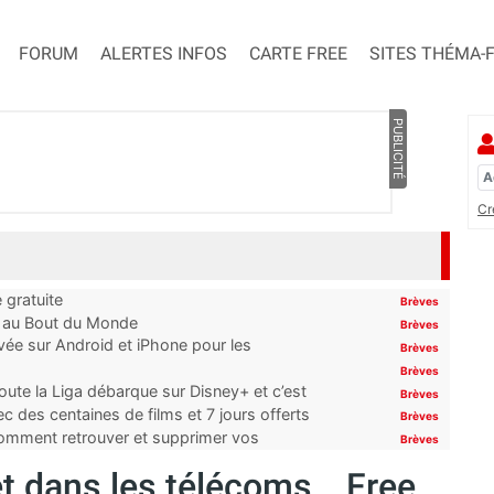
FORUM
ALERTES INFOS
CARTE FREE
SITES THÉMA-
PUBLICITÉ
Cr
 gratuite
Brèves
t au Bout du Monde
Brèves
ivée sur Android et iPhone pour les
Brèves
Brèves
oute la Liga débarque sur Disney+ et c’est
Brèves
 des centaines de films et 7 jours offerts
Brèves
 comment retrouver et supprimer vos
Brèves
et dans les télécoms… Free