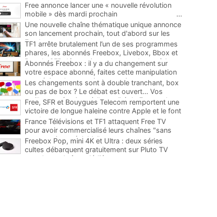
Free annonce lancer une « nouvelle révolution
mobile » dès mardi prochain
...
Une nouvelle chaîne thématique unique annonce
son lancement prochain, tout d'abord sur les
Freebox
...
TF1 arrête brutalement l’un de ses programmes
phares, les abonnés Freebox, Livebox, Bbox et
Box de SFR découvriront son remplaçant à la
Abonnés Freebox : il y a du changement sur
rentrée
...
votre espace abonné, faites cette manipulation
pour éviter de mauvaises surprises
...
Les changements sont à double tranchant, box
ou pas de box ? Le débat est ouvert... Vos
meilleures réactions à l'actualité de Free et des
Free, SFR et Bouygues Telecom remportent une
télécoms
...
victoire de longue haleine contre Apple et le font
condamner
...
France Télévisions et TF1 attaquent Free TV
pour avoir commercialisé leurs chaînes "sans
concertation préalable"
...
Freebox Pop, mini 4K et Ultra : deux séries
cultes débarquent gratuitement sur Pluto TV
avec leurs chaînes dédiées
...