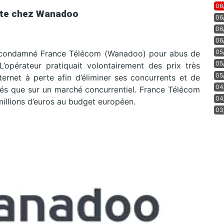
06
ante chez Wanadoo
06
06
06
05
a condamné France Télécom (Wanadoo) pour abus de
05
’opérateur pratiquait volontairement des prix très
05
nternet à perte afin d’éliminer ses concurrents et de
04
levés que sur un marché concurrentiel. France Télécom
04
llions d’euros au budget européen.
03