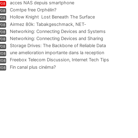
acces NAS depuis smartphone
/08
Comtpe free Orphélin?
/08
Hollow Knight  Lost Beneath The Surface
/08
Airmez 80k: Tabakgeschmack, NET-
/08
Technologie und Leistung im
Networking: Connecting Devices and Systems
/08
Networking: Connecting Devices and Sharing
/08
Information
Storage Drives: The Backbone of Reliable Data
/08
Management
une amelioration importante dans la reception
/08
WIFI
Freebox Telecom Discussion, Internet Tech Tips
/08
Communi
Fin canal plus cinéma?
/08