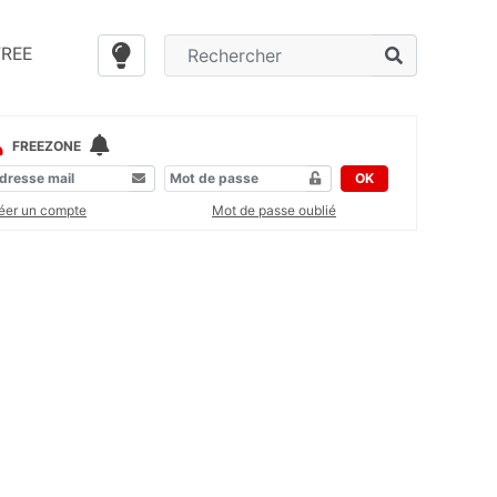
FREE
FREEZONE
OK
éer un compte
Mot de passe oublié