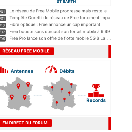
ST BARTH
Le réseau de Free Mobile progresse mais reste le
/01
m
...
Tempête Goretti : le réseau de Free fortement impa
/01
...
Fibre optique : Free annonce un cap important
/10
pass
...
Free booste sans surcoût son forfait mobile à 9,99
/07
...
Free Pro lance son offre de flotte mobile 5G à La
...
/05
RÉSEAU FREE MOBILE
Antennes
Débits
Records
EN DIRECT DU FORUM