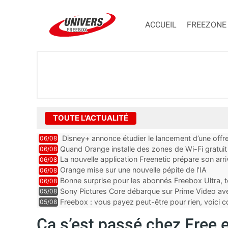
ACCUEIL
FREEZONE
TOUTE L'ACTUALITÉ
Disney+ annonce étudier le lancement d’une offre
06/08
Quand Orange installe des zones de Wi-Fi gratui
06/08
La nouvelle application Freenetic prépare son arr
06/08
abonnés Freebox, testez la
Orange mise sur une nouvelle pépite de l’IA
06/08
Bonne surprise pour les abonnés Freebox Ultra, t
06/08
inclus
Sony Pictures Core débarque sur Prime Video avec
05/08
Freebox : vous payez peut-être pour rien, voici
05/08
abonnements TV oubliés
Ça s’est passé chez Free 