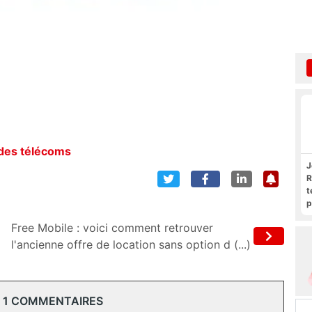
 des télécoms
J
R
t
p
R
Free Mobile : voici comment retrouver
l'ancienne offre de location sans option d (...)
 1 COMMENTAIRES