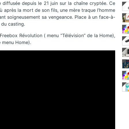
diffusée depuis le 21 juin sur la chaîne cryptée. Ce
 où après la mort de son fils, une mère traque l’homme
fiant soigneusement sa vengeance. Place à un face-à-
 du casting.
s Freebox Révolution ( menu “Télévision” de la Home),
le menu Home).