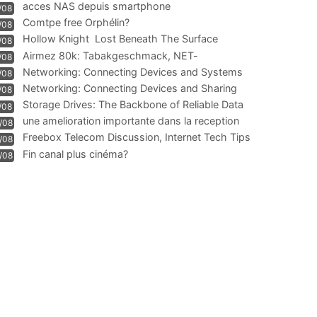
acces NAS depuis smartphone
/08
Comtpe free Orphélin?
/08
Hollow Knight  Lost Beneath The Surface
/08
Airmez 80k: Tabakgeschmack, NET-
/08
Technologie und Leistung im
Networking: Connecting Devices and Systems
/08
Networking: Connecting Devices and Sharing
/08
Information
Storage Drives: The Backbone of Reliable Data
/08
Management
une amelioration importante dans la reception
/08
WIFI
Freebox Telecom Discussion, Internet Tech Tips
/08
Communi
Fin canal plus cinéma?
/08