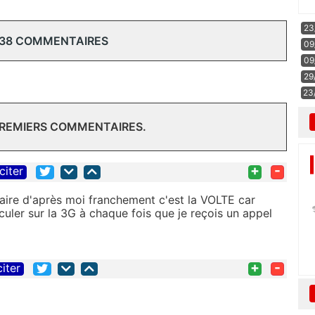
23
 38 COMMENTAIRES
09
09
29
23
PREMIERS COMMENTAIRES.
+
-
citer
faire d'après moi franchement c'est la VOLTE car
culer sur la 3G à chaque fois que je reçois un appel
+
-
citer