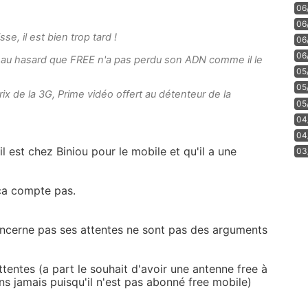
06
06
sse, il est bien trop tard !
06
06
les au hasard que FREE n'a pas perdu son ADN comme il le
05
05
rix de la 3G, Prime vidéo offert au détenteur de la
05
04
04
il est chez Biniou pour le mobile et qu'il a une
03
ca compte pas.
oncerne pas ses attentes ne sont pas des arguments
entes (a part le souhait d'avoir une antenne free à
ons jamais puisqu'il n'est pas abonné free mobile)