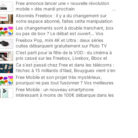
Free annonce lancer une « nouvelle révolution
mobile » dès mardi prochain
...
Abonnés Freebox : il y a du changement sur
votre espace abonné, faites cette manipulation
pour éviter de mauvaises surprises
...
Les changements sont à double tranchant, box
ou pas de box ? Le débat est ouvert... Vos
meilleures réactions à l'actualité de Free et des
Freebox Pop, mini 4K et Ultra : deux séries
télécoms
...
cultes débarquent gratuitement sur Pluto TV
avec leurs chaînes dédiées
...
C'est parti pour la fête de la VOD : du cinéma à
prix cassé sur les Freebox, Livebox, Bbox et
Box de SFR
...
Ca s'est passé chez Free et dans les télécoms :
l'échec à 15 milliards d'Iliad, Bouygues vient s'en
prendre à Free, un service incontournable sur les
Free Mobile et son projet très mystérieux,
Freebox...
...
pourquoi ne pas tout fusionner ? Vos meilleures
réactions à l'actualité de Free et des télécoms
...
Free Mobile : un nouveau smartphone
intéressant à moins de 100€ débarque dans les
boutiques Free et en ligne
...