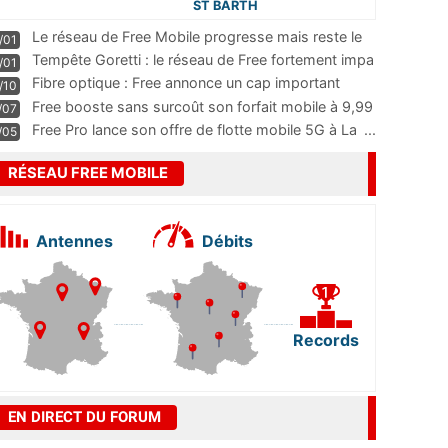
ST BARTH
Le réseau de Free Mobile progresse mais reste le
/01
m
...
Tempête Goretti : le réseau de Free fortement impa
/01
...
Fibre optique : Free annonce un cap important
/10
pass
...
Free booste sans surcoût son forfait mobile à 9,99
/07
...
Free Pro lance son offre de flotte mobile 5G à La
...
/05
RÉSEAU FREE MOBILE
Antennes
Débits
Records
EN DIRECT DU FORUM