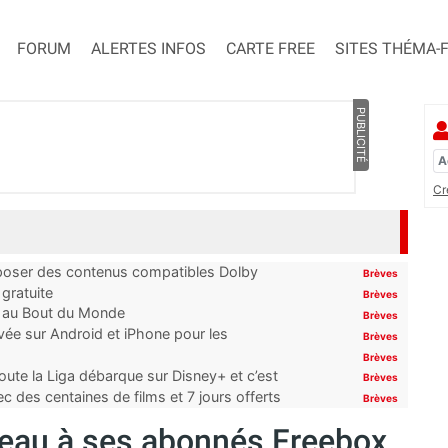
FORUM
ALERTES INFOS
CARTE FREE
SITES THÉMA-
PUBLICITÉ
Cr
proposer des contenus compatibles Dolby
Brèves
gratuite
Brèves
t au Bout du Monde
Brèves
ivée sur Android et iPhone pour les
Brèves
Brèves
oute la Liga débarque sur Disney+ et c’est
Brèves
 des centaines de films et 7 jours offerts
Brèves
deau à ses abonnés Freebox