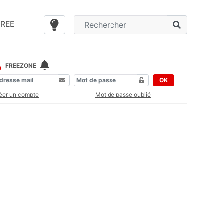
FREE
FREEZONE
OK
éer un compte
Mot de passe oublié