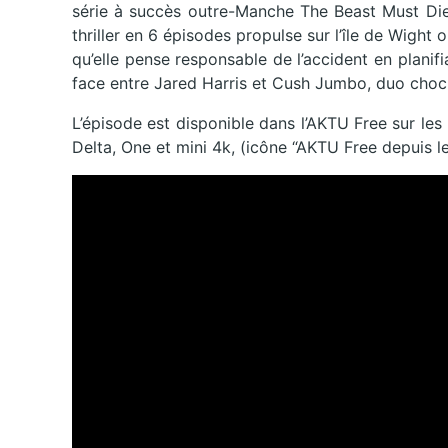
série à succès outre-Manche The Beast Must Die 
thriller en 6 épisodes propulse sur l’île de Wight
qu’elle pense responsable de l’accident en plani
face entre Jared Harris et Cush Jumbo, duo choc
L’épisode est disponible dans l’AKTU Free sur le
Delta, One et mini 4k, (icône “AKTU Free depuis 