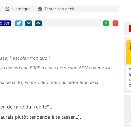
Historique
Tester son débit
+
-
citer
sse, il est bien trop tard !
les au hasard que FREE n'a pas perdu son ADN comme il le
T
B
a
rix de la 3G, Prime vidéo offert au détenteur de la
O
t
u de faire du "redite"...
aurais plutôt tendance à te tasser...).