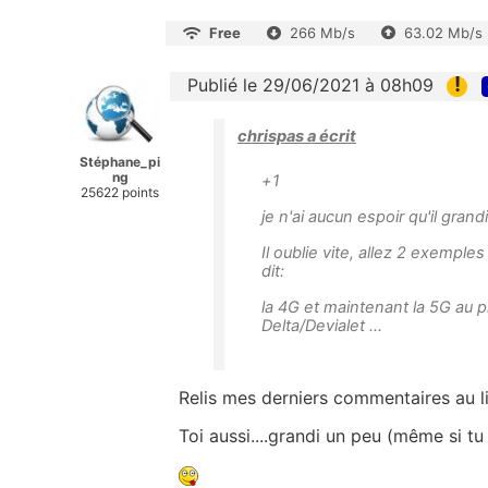
Free
266 Mb/s
63.02 Mb/s
!
Publié le 29/06/2021 à 08h09
chrispas a écrit
Stéphane_pi
ng
+1
25622 points
je n'ai aucun espoir qu'il grandi
Il oublie vite, allez 2 exemp
dit:
la 4G et maintenant la 5G au p
Delta/Devialet ...
Relis mes derniers commentaires au lie
Toi aussi....grandi un peu (même si tu 