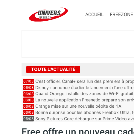
ACCUEIL
FREEZONE
TOUTE L'ACTUALITÉ
C’est officiel, Canal+ sera l’un des premiers à 
07/08
Vision 2
Disney+ annonce étudier le lancement d’une offre 
06/08
Quand Orange installe des zones de Wi-Fi gratui
06/08
La nouvelle application Freenetic prépare son arr
06/08
abonnés Freebox, testez la
Orange mise sur une nouvelle pépite de l’IA
06/08
Bonne surprise pour les abonnés Freebox Ultra, t
06/08
inclus
Sony Pictures Core débarque sur Prime Video avec
05/08
Free offre un nouveau ca