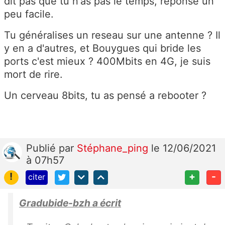
dit pas que tu n'as pas le temps, réponse un
peu facile.
Tu généralises un reseau sur une antenne ? Il
y en a d'autres, et Bouygues qui bride les
ports c'est mieux ? 400Mbits en 4G, je suis
mort de rire.
Un cerveau 8bits, tu as pensé a rebooter ?
Publié
par
Stéphane_ping
le 12/06/2021
à 07h57
!
+
-
citer
Gradubide-bzh a écrit