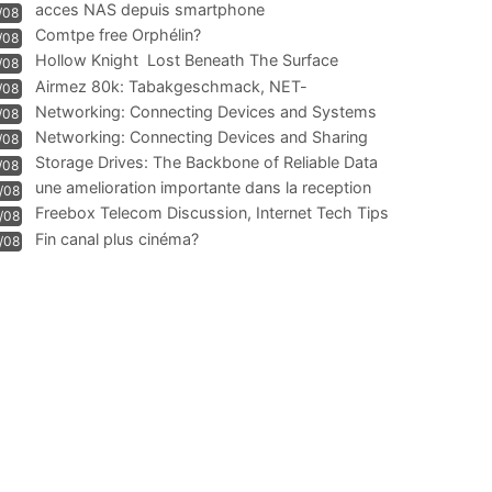
acces NAS depuis smartphone
/08
Comtpe free Orphélin?
/08
Hollow Knight  Lost Beneath The Surface
/08
Airmez 80k: Tabakgeschmack, NET-
/08
Technologie und Leistung im
Networking: Connecting Devices and Systems
/08
Networking: Connecting Devices and Sharing
/08
Information
Storage Drives: The Backbone of Reliable Data
/08
Management
une amelioration importante dans la reception
/08
WIFI
Freebox Telecom Discussion, Internet Tech Tips
/08
Communi
Fin canal plus cinéma?
/08