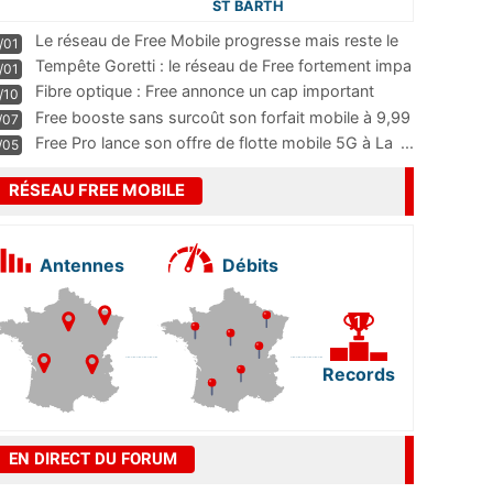
ST BARTH
Le réseau de Free Mobile progresse mais reste le
/01
m
...
Tempête Goretti : le réseau de Free fortement impa
/01
...
Fibre optique : Free annonce un cap important
/10
pass
...
Free booste sans surcoût son forfait mobile à 9,99
/07
...
Free Pro lance son offre de flotte mobile 5G à La
...
/05
RÉSEAU FREE MOBILE
Antennes
Débits
Records
EN DIRECT DU FORUM