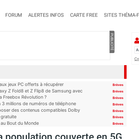
FORUM
ALERTES INFOS
CARTE FREE
SITES THÉMA-
PUBLICITÉ
Cr
x jeux PC offerts à récupérer
Brèves
laxy Z Fold8 et Z Flip8 de Samsung avec
Brèves
 la Freebox Révolution ?
Brèves
’à 3 millions de numéros de téléphone
Brèves
proposer des contenus compatibles Dolby
Brèves
gratuite
Brèves
t au Bout du Monde
Brèves
la population couverte en 5G