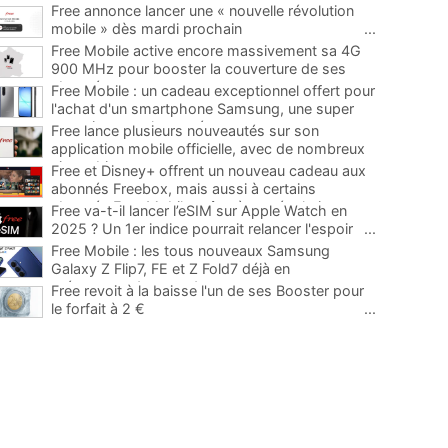
Free annonce lancer une « nouvelle révolution
mobile » dès mardi prochain
...
Free Mobile active encore massivement sa 4G
900 MHz pour booster la couverture de ses
abonnés
...
Free Mobile : un cadeau exceptionnel offert pour
l'achat d'un smartphone Samsung, une super
occasion pour la rentrée
...
Free lance plusieurs nouveautés sur son
application mobile officielle, avec de nombreux
ajouts bienvenus
...
Free et Disney+ offrent un nouveau cadeau aux
abonnés Freebox, mais aussi à certains
abonnés Free Mobile grâce à une évolution
...
Free va-t-il lancer l’eSIM sur Apple Watch en
2025 ? Un 1er indice pourrait relancer l'espoir
...
Free Mobile : les tous nouveaux Samsung
Galaxy Z Flip7, FE et Z Fold7 déjà en
précommande avec des promos
...
Free revoit à la baisse l'un de ses Booster pour
le forfait à 2 €
...