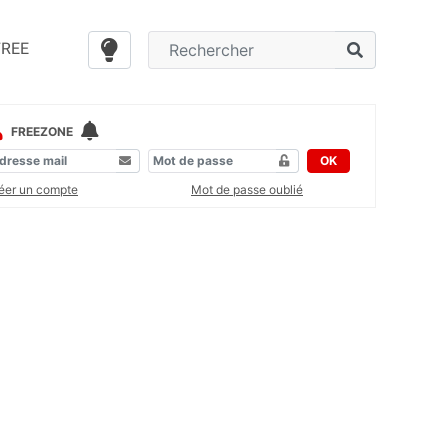
FREE
FREEZONE
OK
éer un compte
Mot de passe oublié