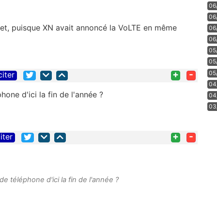
06
06
sujet, puisque XN avait annoncé la VoLTE en même
06
06
05
05
+
-
05
citer
04
ne d'ici la fin de l'année ?
04
03
+
-
iter
 téléphone d'ici la fin de l'année ?