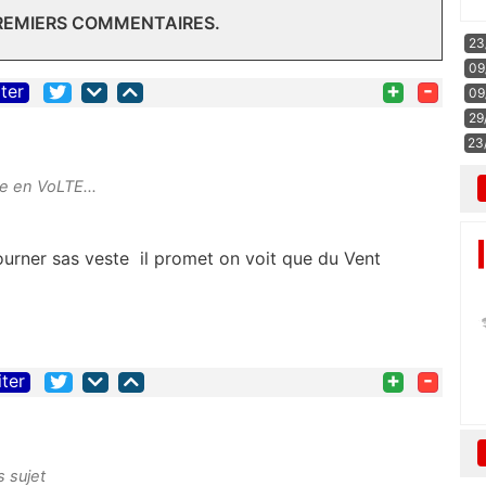
PREMIERS COMMENTAIRES.
23
09
+
-
iter
09
29
23
e en VoLTE...
ourner sas veste il promet on voit que du Vent
+
-
iter
 sujet