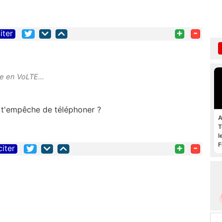
+
-
iter
e en VoLTE...
le t'empêche de téléphoner ?
A
T
l
F
+
-
citer