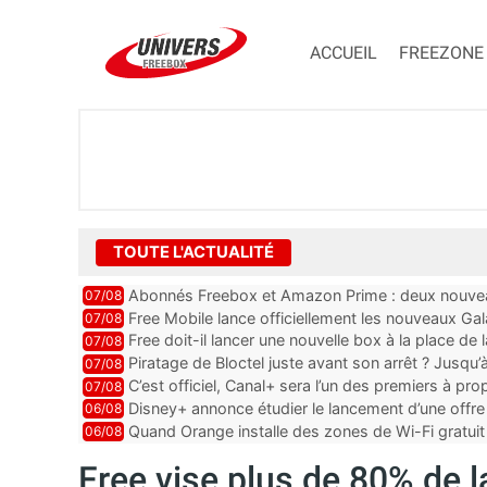
ACCUEIL
FREEZONE
TOUTE L'ACTUALITÉ
Abonnés Freebox et Amazon Prime : deux nouveau
07/08
Free Mobile lance officiellement les nouveaux Ga
07/08
des promos et des cadeaux
Free doit-il lancer une nouvelle box à la place de
07/08
Piratage de Bloctel juste avant son arrêt ? Jusqu
07/08
auraient fuité
C’est officiel, Canal+ sera l’un des premiers à 
07/08
Vision 2
Disney+ annonce étudier le lancement d’une offre 
06/08
Quand Orange installe des zones de Wi-Fi gratui
06/08
Free vise plus de 80% de 