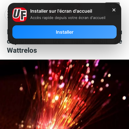
✕
Installer sur l'écran d'accueil
Accès rapide depuis votre écran d'accueil
Découvrez les cartes du
Installer
déploiement très haut débit de
Wattrelos