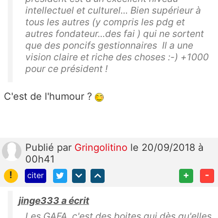
intellectuel et culturel... Bien supérieur à
tous les autres (y compris les pdg et
autres fondateur...des fai ) qui ne sortent
que des poncifs gestionnaires Il a une
vision claire et riche des choses :-) +1000
pour ce président !
C'est de l'humour ?
Publié
par
Gringolitino
le 20/09/2018 à
00h41
!
+
-
citer
jinge333 a écrit
Les GAFA, c'est des boites qui dès qu'elles