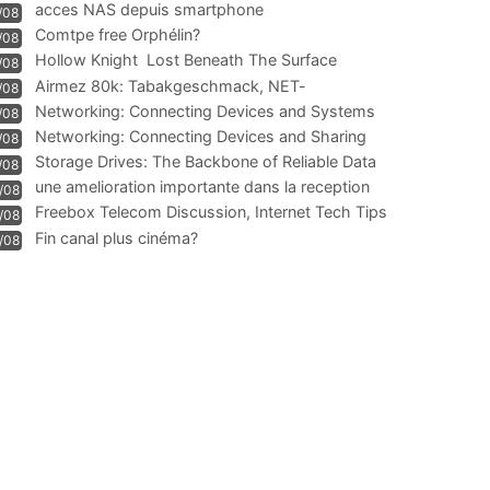
acces NAS depuis smartphone
/08
Comtpe free Orphélin?
/08
Hollow Knight  Lost Beneath The Surface
/08
Airmez 80k: Tabakgeschmack, NET-
/08
Technologie und Leistung im
Networking: Connecting Devices and Systems
/08
Networking: Connecting Devices and Sharing
/08
Information
Storage Drives: The Backbone of Reliable Data
/08
Management
une amelioration importante dans la reception
/08
WIFI
Freebox Telecom Discussion, Internet Tech Tips
/08
Communi
Fin canal plus cinéma?
/08