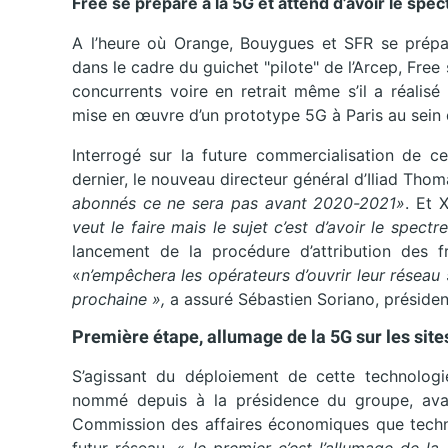
Free se prépare à la 5G et attend d’avoir le spect
A l’heure où Orange, Bouygues et SFR se prépare
dans le cadre du guichet "pilote" de l’Arcep, F
concurrents voire en retrait même s’il a réalis
mise en œuvre d’un prototype 5G à Paris au sein 
Interrogé sur la future commercialisation de c
dernier, le nouveau directeur général d’Iliad Th
abonnés ce ne sera pas avant 2020-2021»
. Et 
veut le faire mais le sujet c’est d’avoir le spect
lancement de la procédure d’attribution des 
«
n’empêchera les opérateurs d’ouvrir leur réseau 
prochaine »,
a assuré Sébastien Soriano, président 
Première étape, allumage de la 5G sur les sit
S’agissant du déploiement de cette technologie
nommé depuis à la présidence du groupe, avait
Commission des affaires économiques que techn