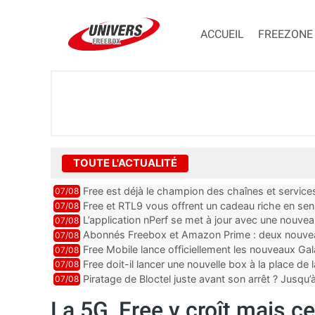
ACCUEIL
FREEZONE
TOUTE L'ACTUALITÉ
Free est déjà le champion des chaînes et services 
07/08
encore au moin...
Free et RTL9 vous offrent un cadeau riche en sens
07/08
l’obtenir
L’application nPerf se met à jour avec une nouvea
07/08
Mobile, Orange, SFR ...
Abonnés Freebox et Amazon Prime : deux nouveau
07/08
Free Mobile lance officiellement les nouveaux Ga
07/08
des promos et des cadeaux
Free doit-il lancer une nouvelle box à la place de
07/08
Piratage de Bloctel juste avant son arrêt ? Jusqu
07/08
auraient fuité
La 5G, Free y croît mais c