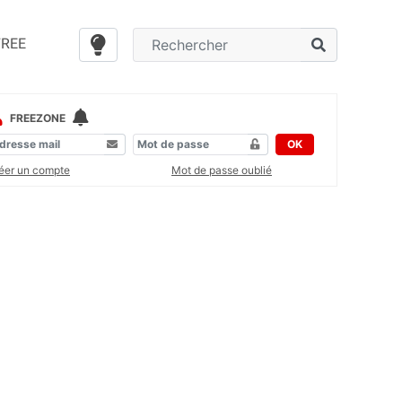
FREE
FREEZONE
OK
éer un compte
Mot de passe oublié