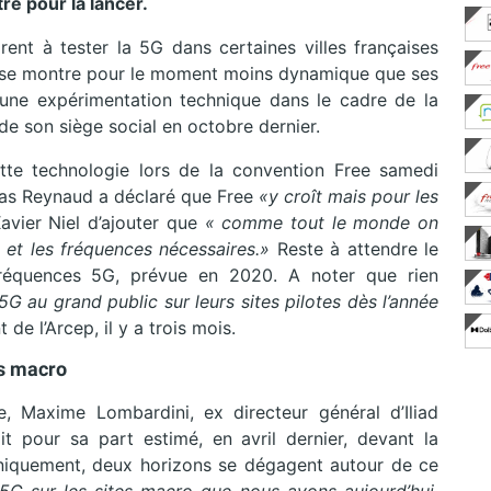
re pour la lancer.
nt à tester la 5G dans certaines villes françaises
ree se montre pour le moment moins dynamique que ses
é une expérimentation technique dans le cadre de la
de son siège social en octobre dernier.
ette technologie lors de la convention Free samedi
omas Reynaud a déclaré que Free
«y croît mais pour les
Xavier Niel d’ajouter que
«
comme tout le monde on
re et les fréquences nécessaires.»
Reste à attendre le
fréquences 5G, prévue en 2020. A noter que rien
5G au grand public sur leurs sites pilotes dès l’année
de l’Arcep, il y a trois mois.
es macro
, Maxime Lombardini, ex directeur général d’Iliad
 pour sa part estimé, en avril dernier, devant la
iquement, deux horizons se dégagent autour de ce