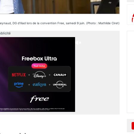
ynaud, DG d’Iliad lors de la convention Free, samedi 9 juin. (Photo : Mathilde Ciret)
blicité