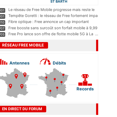
ST BARTH
Le réseau de Free Mobile progresse mais reste le
/01
m
...
Tempête Goretti : le réseau de Free fortement impa
/01
...
Fibre optique : Free annonce un cap important
/10
pass
...
Free booste sans surcoût son forfait mobile à 9,99
/07
...
Free Pro lance son offre de flotte mobile 5G à La
...
/05
RÉSEAU FREE MOBILE
Antennes
Débits
Records
EN DIRECT DU FORUM