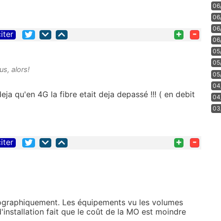
06
06
06
+
-
iter
06
05
05
us, alors!
05
04
deja qu'en 4G la fibre etait deja depassé !!! ( en debit
04
03
+
-
iter
géographiquement. Les équipements vu les volumes
 d'installation fait que le coût de la MO est moindre