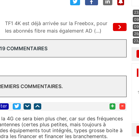
23
09
TF1 4K est déjà arrivée sur la Freebox, pour
09
les abonnés fibre mais également AD (...)
29
23
 19 COMMENTAIRES
PREMIERS COMMENTAIRES.
+
-
iter
la 4G ce sera bien plus cher, car sur des fréquences
es antennes (certes plus petites, mais toujours à
 des équipements tout intégrés, types grosse boite à
audra les financer et financer les branchements.