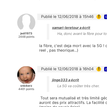
!
Publié le 12/06/2018 à 15h46
c
xamari-leretour a écrit
jedi1973
Ha, donc avant la fibre pour to
2448 points
la fibre, c'est deja mort avec la 5G ! 
reel , pas theorique...)
!
Publié le 12/06/2018 à 16h04
c
jinge333 a écrit
snickerz
La 5G va coûter très cher.
4461 points
Tout sera mutualisé et très limité 
auront des prix attractifs. La facilité