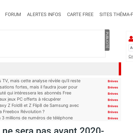
FORUM
ALERTES INFOS
CARTE FREE
SITES THÉMA-
PUBLICITÉ
Cr
TV, mais cette analyse révèle qu’il reste
Brèves
ations fortes, mais il faudra jouer pour
Brèves
uté qui intéressera les abonnés Free
Brèves
x jeux PC offerts à récupérer
Brèves
laxy Z Fold8 et Z Flip8 de Samsung avec
Brèves
 la Freebox Révolution ?
Brèves
’à 3 millions de numéros de téléphone
Brèves
e ne sera pas avant 2020-