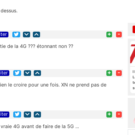
à dessus.
+
-
iter
rtie de la 4G ??? étonnant non ??
+
-
I
iter
L
t
bien le croire pour une fois. XN ne prend pas de
s
M
b
+
-
iter
vraie 4G avant de faire de la 5G ...