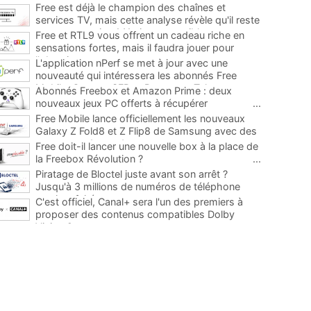
Free est déjà le champion des chaînes et
services TV, mais cette analyse révèle qu'il reste
encore au moins 141 ajouts possibles
...
Free et RTL9 vous offrent un cadeau riche en
sensations fortes, mais il faudra jouer pour
l'obtenir
...
L'application nPerf se met à jour avec une
nouveauté qui intéressera les abonnés Free
Mobile, Orange, SFR et Bouygues Telecom
...
Abonnés Freebox et Amazon Prime : deux
nouveaux jeux PC offerts à récupérer
...
Free Mobile lance officiellement les nouveaux
Galaxy Z Fold8 et Z Flip8 de Samsung avec des
promos et des cadeaux
...
Free doit-il lancer une nouvelle box à la place de
la Freebox Révolution ?
...
Piratage de Bloctel juste avant son arrêt ?
Jusqu'à 3 millions de numéros de téléphone
auraient fuité
...
C'est officiel, Canal+ sera l'un des premiers à
proposer des contenus compatibles Dolby
Vision 2
...