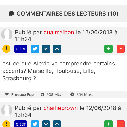
COMMENTAIRES DES LECTEURS (10)
Publié
par
ouaimaibon
le 12/06/2018 à
13h24
!
+
-
citer
est-ce que Alexia va comprendre certains
accents? Marseille, Toulouse, Lille,
Strasbourg ?
Freebox Pop
938 Mb/s
354 Mb/s
Publié
par
charliebrown
le 12/06/2018 à
13h34
!
+
-
citer