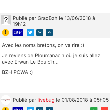
Publié
par
GradBzh
le 13/06/2018 à
19h12
!
citer
Avec les noms bretons, on va rire :)
Je reviens de
Ploumanac'h
où je suis allez
avec Erwan Le Boulc'h...
BZH POWA :)
Publié
par
livebug
le 01/08/2018 à 05h05
!
+
-
citer