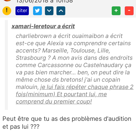
13/06/2018 à 10h58
!
+
-
citer
xamari-leretour a écrit
charliebrown a écrit ouaimaibon a écrit
est-ce que Alexia va comprendre certains
accents? Marseille, Toulouse, Lille,
Strasbourg ? A mon avis dans des endroits
comme Carcassonne ou Castelnaudary ça
va pas bien marcher... ben, on peut dire la
même chose ds bretons! j'ai un copain
malouin,
je lui fais répéter chaque phrase 2
fois(minimum) Et pourtant lui, me
comprend du premier coup!
Peut être que tu as des problèmes d'audition
et pas lui ???