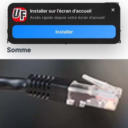
✕
Installer sur l'écran d'accueil
Accès rapide depuis votre écran d'accueil
Un nouveau NRA a été dégroupé par
Installer
Free dans le département de la
Somme