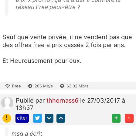
réseau Free peut-être ?
Sauf que vente privée, il ne vendent pas que
des offres free a prix cassés 2 fois par ans.
Et Heureusement pour eux.
Free
266 Mb/s
63.02 Mb/s
Publié
par
thhornass6
le 27/03/2017 à
13h37
!
+
-
citer
msg a écrit