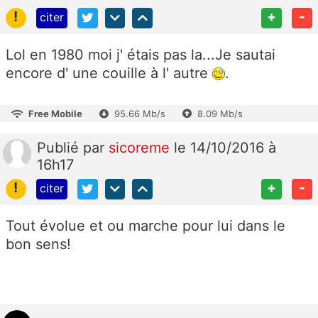
!
+
-
citer
Lol en 1980 moi j' étais pas la...Je sautai
encore d' une couille à l' autre
.
Free Mobile
95.66 Mb/s
8.09 Mb/s
Publié
par
sicoreme
le 14/10/2016 à
16h17
!
+
-
citer
Tout évolue et ou marche pour lui dans le
bon sens!