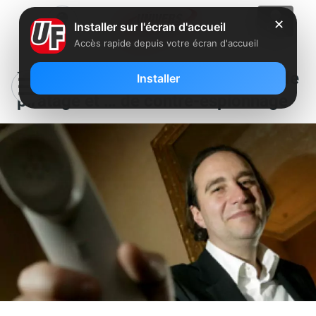
✕
Installer sur l'écran d'accueil
Accès rapide depuis votre écran d'accueil
Xavier Niel, un passé d’érotisme, de
Installer
piratage et … de contre-espionnage