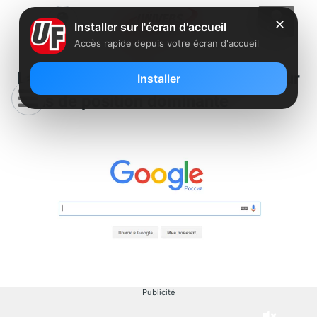
✕
Installer sur l'écran d'accueil
Accès rapide depuis votre écran d'accueil
La Russie condamne Google pour
Installer
abus de position dominante
Publicité