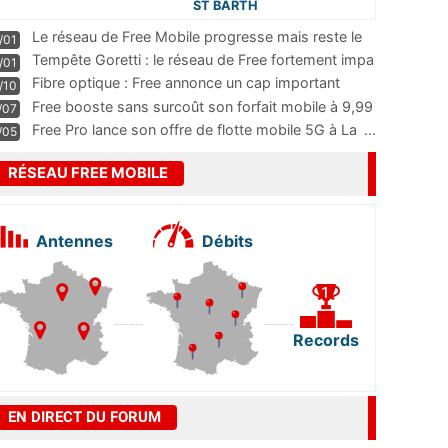
ST BARTH
Le réseau de Free Mobile progresse mais reste le
/01
m
...
Tempête Goretti : le réseau de Free fortement impa
/01
...
Fibre optique : Free annonce un cap important
/10
pass
...
Free booste sans surcoût son forfait mobile à 9,99
/07
...
Free Pro lance son offre de flotte mobile 5G à La
...
/05
RÉSEAU FREE MOBILE
Antennes
Débits
Records
EN DIRECT DU FORUM