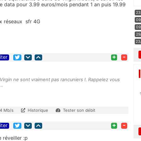
e data pour 3.99 euros/mois pendant 1 an puis 19.99
23
09
x réseaux sfr 4G
09
29
23
+
-
iter
Virgin ne sont vraiment pas rancuniers !. Rappelez vous
..
4 Mb/s
Historique
Tester son débit
+
-
iter
 réveiller :p