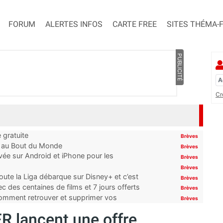
FORUM
ALERTES INFOS
CARTE FREE
SITES THÉMA-
PUBLICITÉ
Cr
 gratuite
Brèves
t au Bout du Monde
Brèves
ivée sur Android et iPhone pour les
Brèves
Brèves
oute la Liga débarque sur Disney+ et c’est
Brèves
 des centaines de films et 7 jours offerts
Brèves
 comment retrouver et supprimer vos
Brèves
FR lancent une offre