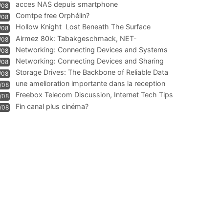
acces NAS depuis smartphone
/08
Comtpe free Orphélin?
/08
Hollow Knight  Lost Beneath The Surface
/08
Airmez 80k: Tabakgeschmack, NET-
/08
Technologie und Leistung im
Networking: Connecting Devices and Systems
/08
Networking: Connecting Devices and Sharing
/08
Information
Storage Drives: The Backbone of Reliable Data
/08
Management
une amelioration importante dans la reception
/08
WIFI
Freebox Telecom Discussion, Internet Tech Tips
/08
Communi
Fin canal plus cinéma?
/08