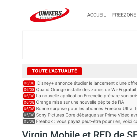
ACCUEIL
FREEZONE
TOUTE L'ACTUALITÉ
Disney+ annonce étudier le lancement d’une offre
06/08
Quand Orange installe des zones de Wi-Fi gratui
06/08
La nouvelle application Freenetic prépare son arr
06/08
abonnés Freebox, testez la
Orange mise sur une nouvelle pépite de l’IA
06/08
Bonne surprise pour les abonnés Freebox Ultra, t
06/08
inclus
Sony Pictures Core débarque sur Prime Video avec
05/08
Freebox : vous payez peut-être pour rien, voici
05/08
abonnements TV oubliés
Virgin Mobile et RED de S