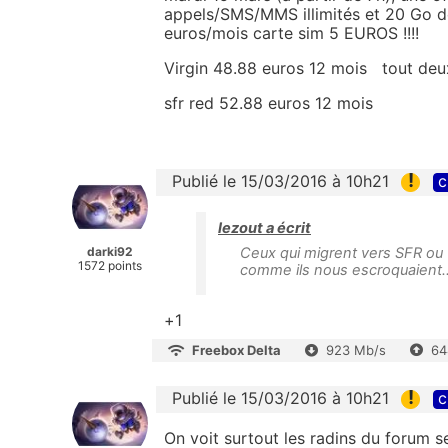
appels/SMS/MMS illimités et 20 Go d
euros/mois carte sim 5 EUROS !!!!
Virgin 48.88 euros 12 mois tout deu
sfr red 52.88 euros 12 mois
!
Publié le 15/03/2016 à 10h21
c
lezout a écrit
darki92
Ceux qui migrent vers SFR ou 
1572 points
comme ils nous escroquaient..
+1
Freebox Delta
923 Mb/s
64
!
Publié le 15/03/2016 à 10h21
c
On voit surtout les radins du forum se