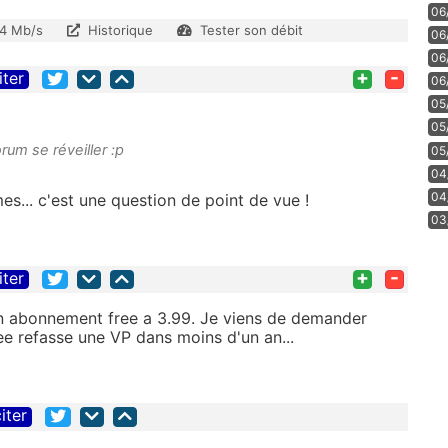
06
4 Mb/s
Historique
Tester son débit
06
06
+
-
iter
06
05
05
orum se réveiller :p
05
04
04
es... c'est une question de point de vue !
03
+
-
iter
mon abonnement free a 3.99. Je viens de demander
ee refasse une VP dans moins d'un an...
iter