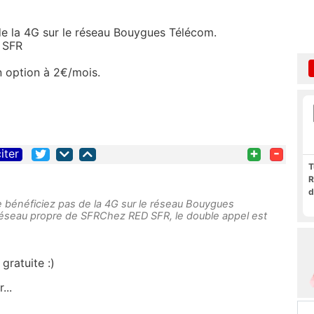
de la 4G sur le réseau Bouygues Télécom.
e SFR
n option à 2€/mois.
+
-
iter
T
R
d
e bénéficiez pas de la 4G sur le réseau Bouygues
réseau propre de SFRChez RED SFR, le double appel est
gratuite :)
...