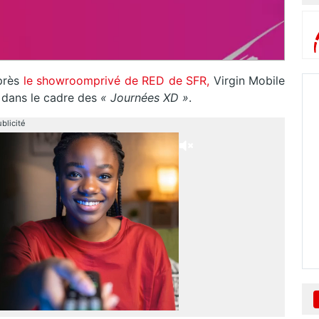
près
le showroomprivé de RED de SFR,
Virgin Mobile
 dans le cadre des
« Journées XD »
.
blicité