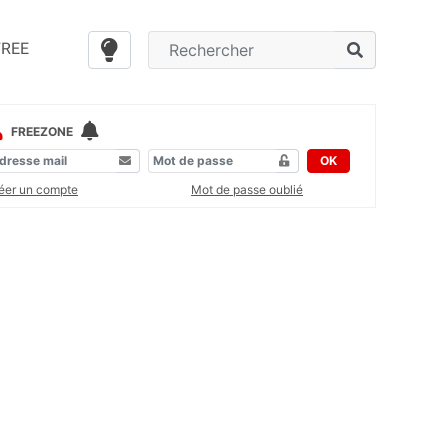
FREE
FREEZONE
OK
éer un compte
Mot de passe oublié