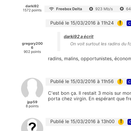
darki92
Freebox Delta
923 Mb/s
64
1572 points
!
Publié le 15/03/2016 à 11h24
c
darki92 a écrit
gregory200
On voit surtout les radins du f
6
902 points
radins, malins, opportunistes, économ
!
Publié le 15/03/2016 à 11h56
c
C'est bon ça. Il restait 3 mois sur 
porta chez virgin. En espérant que fr
jpp59
8 points
!
Publié le 15/03/2016 à 13h00
c