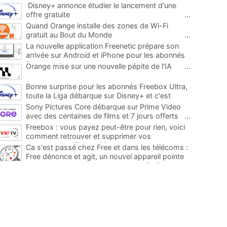
Disney+ annonce étudier le lancement d'une
offre gratuite
...
Quand Orange installe des zones de Wi-Fi
gratuit au Bout du Monde
...
La nouvelle application Freenetic prépare son
arrivée sur Android et iPhone pour les abonnés
Freebox, testez la
...
Orange mise sur une nouvelle pépite de l'IA
...
Bonne surprise pour les abonnés Freebox Ultra,
toute la Liga débarque sur Disney+ et c'est
inclus
...
Sony Pictures Core débarque sur Prime Video
avec des centaines de films et 7 jours offerts
...
Freebox : vous payez peut-être pour rien, voici
comment retrouver et supprimer vos
abonnements TV oubliés
...
Ca s'est passé chez Free et dans les télécoms :
Free dénonce et agit, un nouvel appareil pointe
le bout de son nez chez des abonnés Freebox...
...