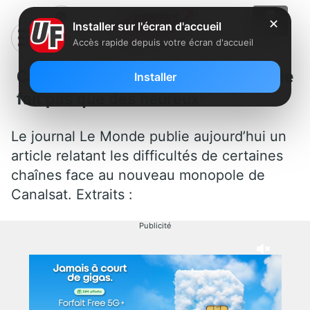
✕
Installer sur l'écran d'accueil
Accès rapide depuis votre écran d'accueil
Canalsat: le nouveau monopole ne
Installer
fait pas que des heureux
Le journal Le Monde publie aujourd’hui un
article relatant les difficultés de certaines
chaînes face au nouveau monopole de
Canalsat. Extraits :
Publicité