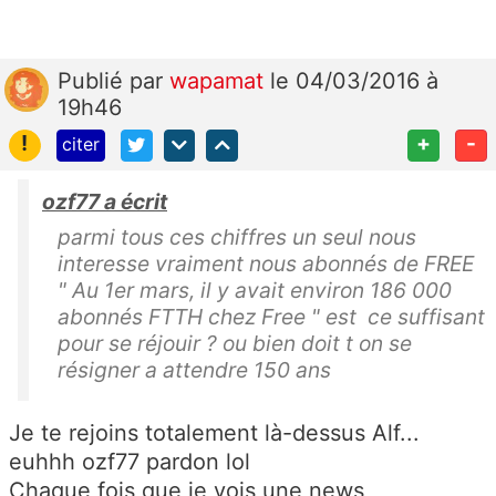
Publié
par
wapamat
le 04/03/2016 à
19h46
!
+
-
citer
ozf77 a écrit
parmi tous ces chiffres un seul nous
interesse vraiment nous abonnés de FREE
" Au 1er mars, il y avait environ 186 000
abonnés FTTH chez Free " est ce suffisant
pour se réjouir ? ou bien doit t on se
résigner a attendre 150 ans
Je te rejoins totalement là-dessus Alf...
euhhh ozf77 pardon lol
Chaque fois que je vois une news