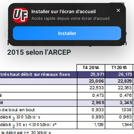
✕
Installer sur l'écran d'accueil
Accès rapide depuis votre écran d'accueil
Le nombre d’abonnés à une offre
Installer
FTTH a fortement augmenté en
2015 selon l’ARCEP