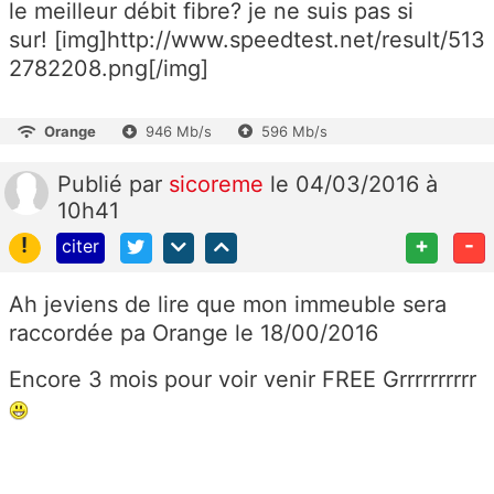
le meilleur débit fibre? je ne suis pas si
sur! [img]http://www.speedtest.net/result/513
2782208.png[/img]
Orange
946 Mb/s
596 Mb/s
Publié
par
sicoreme
le 04/03/2016 à
10h41
!
+
-
citer
Ah jeviens de lire que mon immeuble sera
raccordée pa Orange le 18/00/2016
Encore 3 mois pour voir venir FREE Grrrrrrrrrr