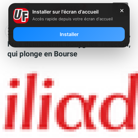
✕
Installer sur l'écran d'accueil
Accès rapide depuis votre écran d'accueil
Les yeux rivés sur les Etats Unis,
Installer
Free délaisserait Bouygues Télécom,
qui plonge en Bourse