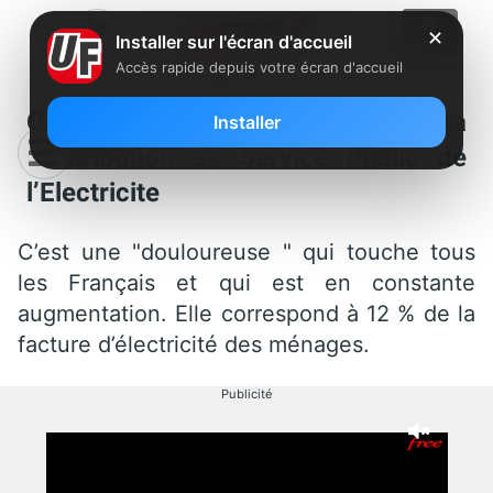
✕
Installer sur l'écran d'accueil
Accès rapide depuis votre écran d'accueil
Orange ne veut pas payer sa
Installer
Contribution au Service Public de
l’Electricite
C’est une "douloureuse " qui touche tous
les Français et qui est en constante
augmentation. Elle correspond à 12 % de la
facture d’électricité des ménages.
Publicité