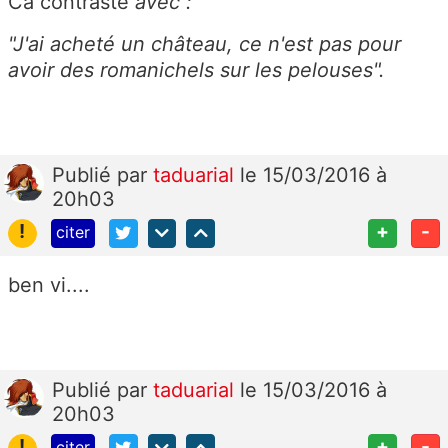
Ca contraste
avec :
"J'ai acheté un château, ce n'est pas pour
avoir des romanichels sur les pelouses".
Publié
par
taduarial
le 15/03/2016 à
20h03
!
+
-
citer
ben vi....
Publié
par
taduarial
le 15/03/2016 à
20h03
!
+
-
citer