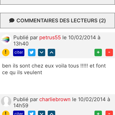
COMMENTAIRES DES LECTEURS (2)
Publié
par
petrus55
le 10/02/2014 à
13h40
!
+
-
citer
ben ils sont chez eux voila tous !!!!! et font
ce qu ils veulent
Publié
par
charliebrown
le 10/02/2014 à
14h59
!
+
-
citer