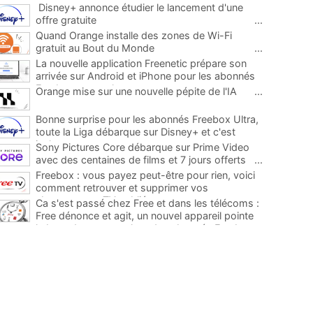
Disney+ annonce étudier le lancement d'une
offre gratuite
...
Quand Orange installe des zones de Wi-Fi
gratuit au Bout du Monde
...
La nouvelle application Freenetic prépare son
arrivée sur Android et iPhone pour les abonnés
Freebox, testez la
...
Orange mise sur une nouvelle pépite de l'IA
...
Bonne surprise pour les abonnés Freebox Ultra,
toute la Liga débarque sur Disney+ et c'est
inclus
...
Sony Pictures Core débarque sur Prime Video
avec des centaines de films et 7 jours offerts
...
Freebox : vous payez peut-être pour rien, voici
comment retrouver et supprimer vos
abonnements TV oubliés
...
Ca s'est passé chez Free et dans les télécoms :
Free dénonce et agit, un nouvel appareil pointe
le bout de son nez chez des abonnés Freebox...
...