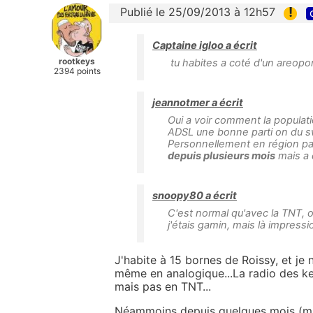
!
Publié le 25/09/2013 à 12h57
Captaine igloo a écrit
rootkeys
tu habites a coté d'un areopo
2394 points
jeannotmer a écrit
Oui a voir comment la populatio
ADSL une bonne parti on du sw
Personnellement en région p
depuis plusieurs mois
mais a q
snoopy80 a écrit
C'est normal qu'avec la TNT, 
j'étais gamin, mais là impress
J'habite à 15 bornes de Roissy, et je 
même en analogique...La radio des ke
mais pas en TNT...
Néammoins depuis quelques mois (mai 