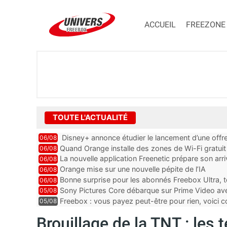
ACCUEIL
FREEZONE
TOUTE L'ACTUALITÉ
Disney+ annonce étudier le lancement d’une offre
06/08
Quand Orange installe des zones de Wi-Fi gratui
06/08
La nouvelle application Freenetic prépare son arr
06/08
abonnés Freebox, testez la
Orange mise sur une nouvelle pépite de l’IA
06/08
Bonne surprise pour les abonnés Freebox Ultra, t
06/08
inclus
Sony Pictures Core débarque sur Prime Video avec
05/08
Freebox : vous payez peut-être pour rien, voici
05/08
abonnements TV oubliés
Brouillage de la TNT : les 