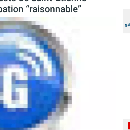
bation “raisonnable”