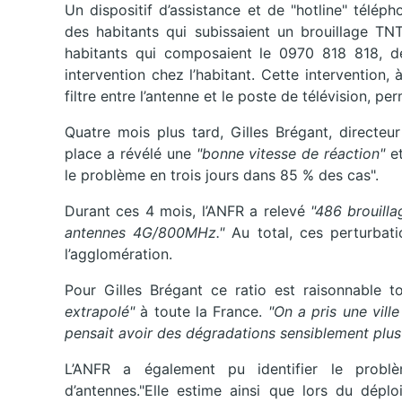
Un dispositif d’assistance et de "hotline" téléph
des habitants qui subissaient un brouillage TNT
habitants qui composaient le 0970 818 818, dev
intervention chez l’habitant. Cette intervention,
filtre entre l’antenne et le poste de télévision, pe
Quatre mois plus tard, Gilles Brégant, directeu
place a révélé une
"bonne vitesse de réaction"
et
le problème en trois jours dans 85 % des cas".
Durant ces 4 mois, l’ANFR a relevé
"486 brouill
antennes 4G/800MHz."
Au total, ces perturbat
l’agglomération.
Pour Gilles Brégant ce ratio est raisonnable t
extrapolé"
à toute la France.
"On a pris une ville
pensait avoir des dégradations sensiblement plus 
L’ANFR a également pu identifier le problè
d’antennes."Elle estime ainsi que lors du dép