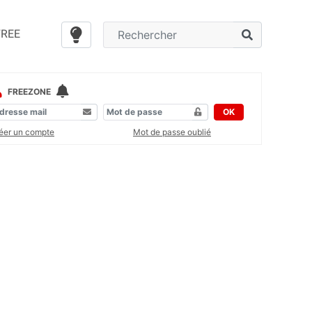
FREE
FREEZONE
OK
éer un compte
Mot de passe oublié