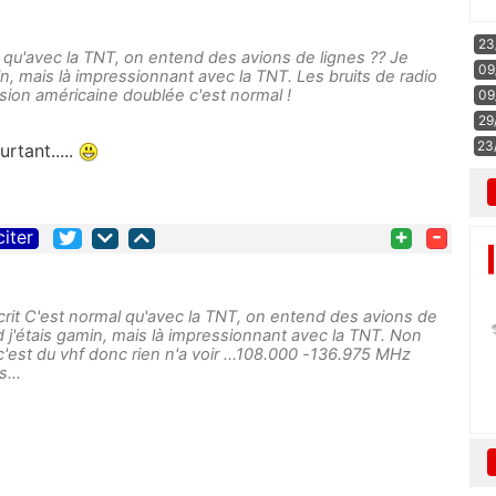
23
 qu'avec la TNT, on entend des avions de lignes ?? Je
09
n, mais là impressionnant avec la TNT. Les bruits de radio
sion américaine doublée c'est normal !
09
29
23
rtant.....
+
-
citer
crit C'est normal qu'avec la TNT, on entend des avions de
 j'étais gamin, mais là impressionnant avec la TNT. Non
c'est du vhf donc rien n'a voir ...108.000 -136.975 MHz
...