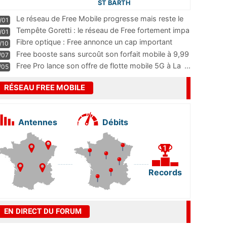
ST BARTH
Le réseau de Free Mobile progresse mais reste le
/01
m
...
Tempête Goretti : le réseau de Free fortement impa
/01
...
Fibre optique : Free annonce un cap important
/10
pass
...
Free booste sans surcoût son forfait mobile à 9,99
/07
...
Free Pro lance son offre de flotte mobile 5G à La
...
/05
RÉSEAU FREE MOBILE
Antennes
Débits
Records
EN DIRECT DU FORUM