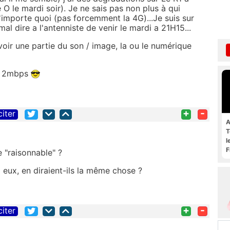
O le mardi soir). Je ne sais pas non plus à qui
n'importe quoi (pas forcemment la 4G)...Je suis sur
mal dire a l'antenniste de venir le mardi a 21H15...
oir une partie du son / image, la ou le numérique
 à 2mbps
+
-
citer
A
T
l
F
 "raisonnable" ?
z eux, en diraient-ils la même chose ?
+
-
citer