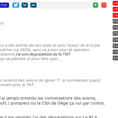
06
+
-
citer
06
06
05
rt?
05
05
04
n a été avertie de ces tests et avec l'essor de la tv par
04
itcher sur l'ADSL sans se poser plus de question.
03
arisienne
j'ai une dégradation de la TNT
03
ui se plaindre et pour faire quoi ....
on entend des avions de lignes ?? Je connaissais quand
ionnant avec la TNT.
n'ai jamais entendu les conversations des avions,
ufs / pompiers ou la Cibi de Gégé ça oui par contre,
il me semble) j'ai des dégradations sur Le R1 à