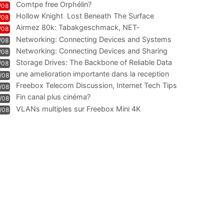
Comtpe free Orphélin?
/08
Hollow Knight  Lost Beneath The Surface
/08
Airmez 80k: Tabakgeschmack, NET-
/08
Technologie und Leistung im
Networking: Connecting Devices and Systems
/08
Networking: Connecting Devices and Sharing
/08
Information
Storage Drives: The Backbone of Reliable Data
/08
Management
une amelioration importante dans la reception
/08
WIFI
Freebox Telecom Discussion, Internet Tech Tips
/08
Communi
Fin canal plus cinéma?
/08
VLANs multiples sur Freebox Mini 4K
/08