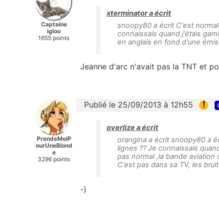
xterminator a écrit
Captaine
snoopy80 a écrit C'est normal
igloo
connaissais quand j'étais gami
1655 points
en anglais en fond d'une émis
Jeanne d'arc n'avait pas la TNT et pou
!
Publié le 25/09/2013 à 12h55
overlize a écrit
PrendsMoiP
orangina a écrit snoopy80 a é
ourUneBlond
lignes ?? Je connaissais quand
e
pas normal ,la bande aviation 
3296 points
C'est pas dans sa TV, les bruits
-)