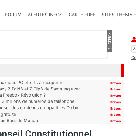
FORUM
ALERTES INFOS
CARTE FREE
SITES THÉMA-
PUBLICITÉ
Cr
x jeux PC offerts à récupérer
Brèves
laxy Z Fold8 et Z Flip8 de Samsung avec
Brèves
 la Freebox Révolution ?
Brèves
’à 3 millions de numéros de téléphone
Brèves
proposer des contenus compatibles Dolby
Brèves
gratuite
Brèves
t au Bout du Monde
Brèves
Conseil Constitutionnel