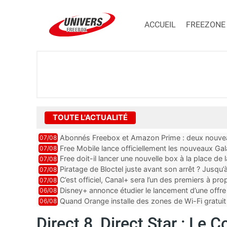
ACCUEIL
FREEZONE
TOUTE L'ACTUALITÉ
Abonnés Freebox et Amazon Prime : deux nouveau
07/08
Free Mobile lance officiellement les nouveaux Ga
07/08
des promos et des cadeaux
Free doit-il lancer une nouvelle box à la place de
07/08
Piratage de Bloctel juste avant son arrêt ? Jusqu
07/08
auraient fuité
C’est officiel, Canal+ sera l’un des premiers à 
07/08
Vision 2
Disney+ annonce étudier le lancement d’une offre 
06/08
Quand Orange installe des zones de Wi-Fi gratui
06/08
Direct 8, Direct Star : Le 