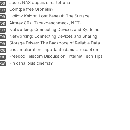
acces NAS depuis smartphone
/08
Comtpe free Orphélin?
/08
Hollow Knight  Lost Beneath The Surface
/08
Airmez 80k: Tabakgeschmack, NET-
/08
Technologie und Leistung im
Networking: Connecting Devices and Systems
/08
Networking: Connecting Devices and Sharing
/08
Information
Storage Drives: The Backbone of Reliable Data
/08
Management
une amelioration importante dans la reception
/08
WIFI
Freebox Telecom Discussion, Internet Tech Tips
/08
Communi
Fin canal plus cinéma?
/08