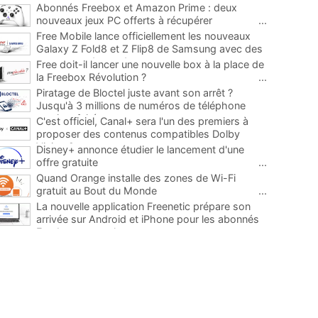
Abonnés Freebox et Amazon Prime : deux
nouveaux jeux PC offerts à récupérer
...
Free Mobile lance officiellement les nouveaux
Galaxy Z Fold8 et Z Flip8 de Samsung avec des
promos et des cadeaux
...
Free doit-il lancer une nouvelle box à la place de
la Freebox Révolution ?
...
Piratage de Bloctel juste avant son arrêt ?
Jusqu'à 3 millions de numéros de téléphone
auraient fuité
...
C'est officiel, Canal+ sera l'un des premiers à
proposer des contenus compatibles Dolby
Vision 2
...
Disney+ annonce étudier le lancement d'une
offre gratuite
...
Quand Orange installe des zones de Wi-Fi
gratuit au Bout du Monde
...
La nouvelle application Freenetic prépare son
arrivée sur Android et iPhone pour les abonnés
Freebox, testez la
...