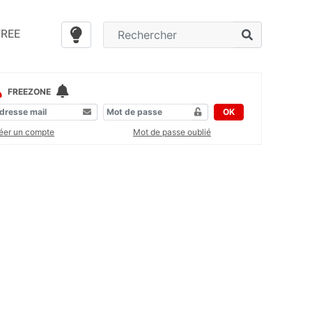
FREE
FREEZONE
OK
éer un compte
Mot de passe oublié