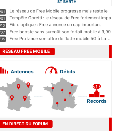
ST BARTH
Le réseau de Free Mobile progresse mais reste le
/01
m
...
Tempête Goretti : le réseau de Free fortement impa
/01
...
Fibre optique : Free annonce un cap important
/10
pass
...
Free booste sans surcoût son forfait mobile à 9,99
/07
...
Free Pro lance son offre de flotte mobile 5G à La
...
/05
RÉSEAU FREE MOBILE
Antennes
Débits
Records
EN DIRECT DU FORUM