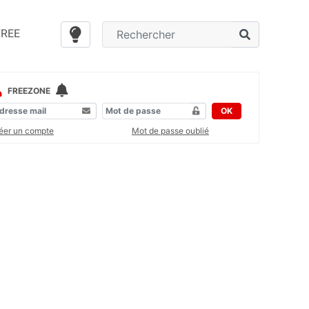
FREE
FREEZONE
OK
éer un compte
Mot de passe oublié