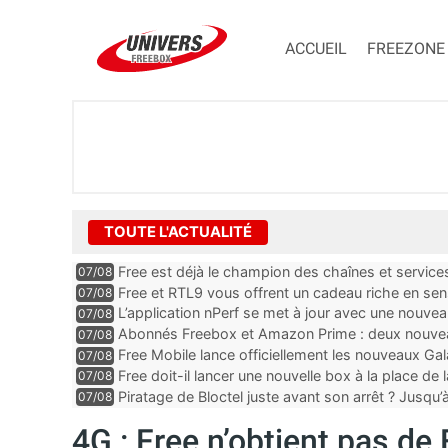
ACCUEIL
FREEZONE
TOUTE L'ACTUALITÉ
Free est déjà le champion des chaînes et services 
07/08
encore au moin...
Free et RTL9 vous offrent un cadeau riche en sens
07/08
l’obtenir
L’application nPerf se met à jour avec une nouvea
07/08
Mobile, Orange, SFR ...
Abonnés Freebox et Amazon Prime : deux nouveau
07/08
Free Mobile lance officiellement les nouveaux Ga
07/08
des promos et des cadeaux
Free doit-il lancer une nouvelle box à la place de
07/08
Piratage de Bloctel juste avant son arrêt ? Jusqu
07/08
auraient fuité
4G : Free n’obtient pas de