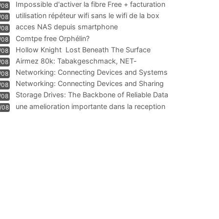
Impossible d'activer la fibre Free + facturation
/08
résiliation
utilisation répéteur wifi sans le wifi de la box
/08
acces NAS depuis smartphone
/08
Comtpe free Orphélin?
/08
Hollow Knight  Lost Beneath The Surface
/08
Airmez 80k: Tabakgeschmack, NET-
/08
Technologie und Leistung im
Networking: Connecting Devices and Systems
/08
Networking: Connecting Devices and Sharing
/08
Information
Storage Drives: The Backbone of Reliable Data
/08
Management
une amelioration importante dans la reception
/08
WIFI