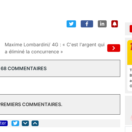
Maxime Lombardini/ 4G : « C'est l'argent qui
a éliminé la concurrence »
168 COMMENTAIRES
T
B
a
O
t
 PREMIERS COMMENTAIRES.
iter