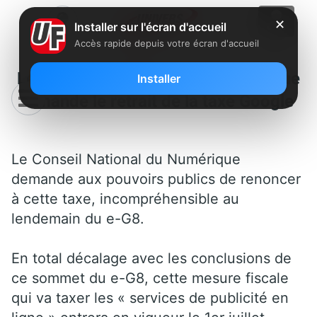
✕
Installer sur l'écran d'accueil
Accès rapide depuis votre écran d'accueil
Le Conseil National du Numérique
Installer
demande le retrait de la taxe Google
Le Conseil National du Numérique
demande aux pouvoirs publics de renoncer
à cette taxe, incompréhensible au
lendemain du e-G8.
En total décalage avec les conclusions de
ce sommet du e-G8, cette mesure fiscale
qui va taxer les « services de publicité en