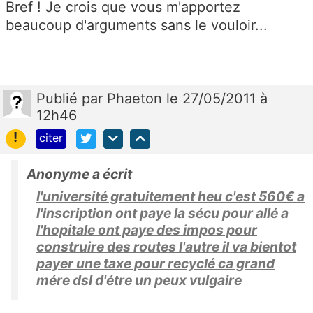
Bref ! Je crois que vous m'apportez
beaucoup d'arguments sans le vouloir...
Publié
par
Phaeton
le 27/05/2011 à
12h46
!
citer
Anonyme a écrit
l'université gratuitement heu c'est 560€ a
l'inscription ont paye la sécu pour allé a
l'hopitale ont paye des impos pour
construire des routes l'autre il va bientot
payer une taxe pour recyclé ca grand
mére dsl d'étre un peux vulgaire