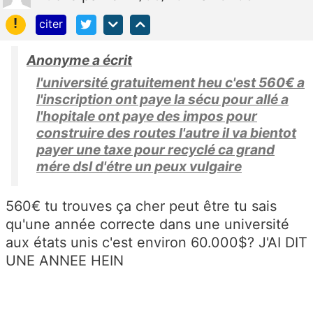
!
citer
Anonyme a écrit
l'université gratuitement heu c'est 560€ a
l'inscription ont paye la sécu pour allé a
l'hopitale ont paye des impos pour
construire des routes l'autre il va bientot
payer une taxe pour recyclé ca grand
mére dsl d'étre un peux vulgaire
560€ tu trouves ça cher peut être tu sais
qu'une année correcte dans une université
aux états unis c'est environ 60.000$? J'AI DIT
UNE ANNEE HEIN