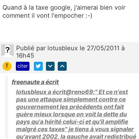
Quand à la taxe google, j'aimerai bien voir
comment il vont l'empocher :-)
Publié
par
lotusbleux
le 27/05/2011 à
16h45
!
citer
freenaute a écrit
lotusbleux a écrit@reno69:" Et ce n'est
pas une attaque simplement contre ce
gouvernement les précédents ont fait
guère mieux lorsque on voit la dette du
pays qu'a hérité celui-ci et qu'il amplifie
malgré ces taxes" je tiens à vous signaler
qu'avant 2002, la gauche avait redistribué