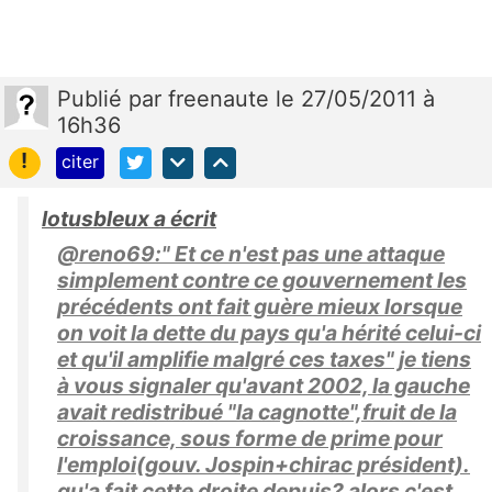
Publié
par
freenaute
le 27/05/2011 à
16h36
!
citer
lotusbleux a écrit
@reno69:" Et ce n'est pas une attaque
simplement contre ce gouvernement les
précédents ont fait guère mieux lorsque
on voit la dette du pays qu'a hérité celui-ci
et qu'il amplifie malgré ces taxes" je tiens
à vous signaler qu'avant 2002, la gauche
avait redistribué "la cagnotte",fruit de la
croissance, sous forme de prime pour
l'emploi(gouv. Jospin+chirac président).
qu'a fait cette droite depuis? alors c'est