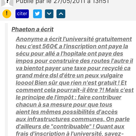
Publié
par
le 27/05/2011 à 13h51
!
citer
Phaeton a écrit
Anonyme a écrit l'université gratuitement
heu c'est 560€ a l'inscription ont paye la
sécu pour allé a l'hopitale ont paye des
impos pour construire des routes l'autre il
va bientot payer une taxe pour recyclé ca
grand mére dsl d'étre un peux vulgaire
looool Bien sûr que rien n'est gratuit ! Et
comment cela pourrait-il être ?! Mais c'est
le principe de l'impôt : faire contribuer
chacun à sa mesure pour que tous
aient les mêmes possibilités d'accès
aux infrastructures communes. On parle
d'ailleurs de "contribuable" ! Quant aux
frais d'inscription à l'université, savez-