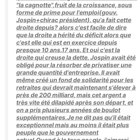
"la cagnotte",fruit de la croissance, sous
forme de prime pour l'emploi(gouv.
Jospin+chirac président). qu'a fait cette
droite depuis? alors c'est facile de dire
que la droite a hérité du déficit alors que
c'est elle qui est en exercice depuis
presque 10 ans.17 ans. Et oui c'est la
droite qui creuse la dette. Jospin avait été
obligé pour la résorber de privatiser une
grande quantité d'entreprise. Il avait
même créé un fond de solidarité pour les
retraites qui devrait maintenant s'élever à
près de 200 milliard, mais cet argent a
très vite été dilapidé après son départ, et
on a pris plusieurs années de boulot
supplémentaires.Je ne dit pas qu'il était
exceptionnel mais au moins il était plus
peuple que le gouvernement
actuel.Quand à la taxe google, j'aimerai