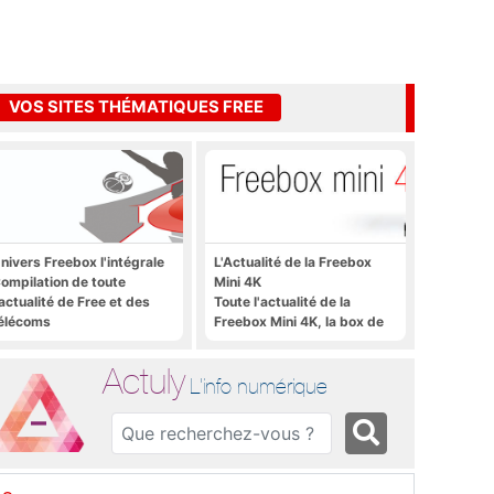
VOS SITES THÉMATIQUES FREE
nivers Freebox l'intégrale
L'Actualité de la Freebox
ompilation de toute
Mini 4K
'actualité de Free et des
Toute l'actualité de la
élécoms
Freebox Mini 4K, la box de
Free sous Android TV
Actuly
L'info numérique