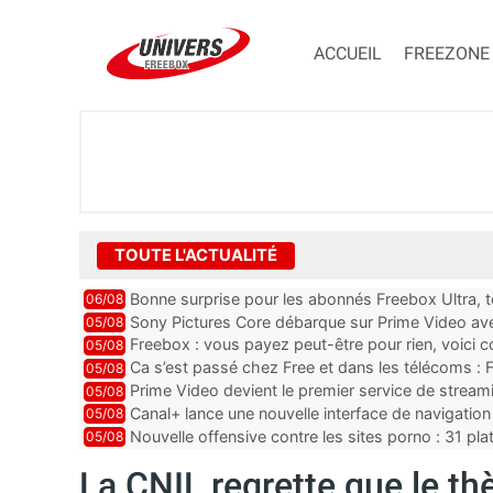
ACCUEIL
FREEZONE
TOUTE L'ACTUALITÉ
Bonne surprise pour les abonnés Freebox Ultra, t
06/08
inclus
Sony Pictures Core débarque sur Prime Video avec
05/08
Freebox : vous payez peut-être pour rien, voici
05/08
abonnements TV oubliés
Ca s’est passé chez Free et dans les télécoms : F
05/08
pointe le bout de...
Prime Video devient le premier service de strea
05/08
ce lancement
Canal+ lance une nouvelle interface de navigation
05/08
Nouvelle offensive contre les sites porno : 31 pl
05/08
par Orange, Free, SF...
La CNIL regrette que le th