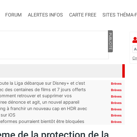
FORUM
ALERTES INFOS
CARTE FREE
SITES THÉMA-
PUBLICITÉ
Cr
oute la Liga débarque sur Disney+ et c’est
Brèves
 des centaines de films et 7 jours offerts
Brèves
 comment retrouver et supprimer vos
Brèves
ree dénonce et agit, un nouvel appareil
Brèves
ming à franchir un nouveau cap en HDR avec
Brèves
 sur iOS
Brèves
ateformes pourraient bientôt être bloquées
Brèves
ème de la protection de la