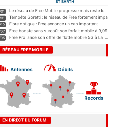
ST BARTH
Le réseau de Free Mobile progresse mais reste le
/01
m
...
Tempête Goretti : le réseau de Free fortement impa
/01
...
Fibre optique : Free annonce un cap important
/10
pass
...
Free booste sans surcoût son forfait mobile à 9,99
/07
...
Free Pro lance son offre de flotte mobile 5G à La
...
/05
RÉSEAU FREE MOBILE
Antennes
Débits
Records
EN DIRECT DU FORUM