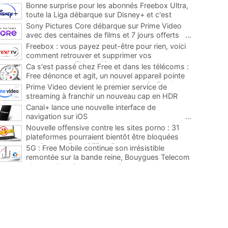
Bonne surprise pour les abonnés Freebox Ultra,
toute la Liga débarque sur Disney+ et c'est
inclus
...
Sony Pictures Core débarque sur Prime Video
avec des centaines de films et 7 jours offerts
...
Freebox : vous payez peut-être pour rien, voici
comment retrouver et supprimer vos
abonnements TV oubliés
...
Ca s'est passé chez Free et dans les télécoms :
Free dénonce et agit, un nouvel appareil pointe
le bout de son nez chez des abonnés Freebox...
Prime Video devient le premier service de
...
streaming à franchir un nouveau cap en HDR
avec ce lancement
...
Canal+ lance une nouvelle interface de
navigation sur iOS
...
Nouvelle offensive contre les sites porno : 31
plateformes pourraient bientôt être bloquées
par Orange, Free, SFR et Bouygues
...
5G : Free Mobile continue son irrésistible
remontée sur la bande reine, Bouygues Telecom
plus que jamais sous pression
...