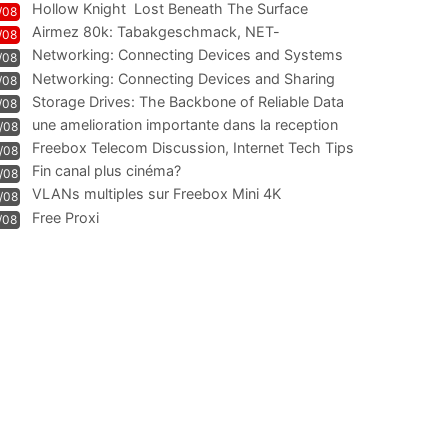
Hollow Knight  Lost Beneath The Surface
/08
Airmez 80k: Tabakgeschmack, NET-
/08
Technologie und Leistung im
Networking: Connecting Devices and Systems
/08
Networking: Connecting Devices and Sharing
/08
Information
Storage Drives: The Backbone of Reliable Data
/08
Management
une amelioration importante dans la reception
/08
WIFI
Freebox Telecom Discussion, Internet Tech Tips
/08
Communi
Fin canal plus cinéma?
/08
VLANs multiples sur Freebox Mini 4K
/08
Free Proxi
/08