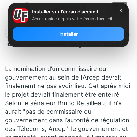
✕
Installer sur l'écran d'accueil
Accès rapide depuis votre écran d'accueil
Arcep : Abandon de la nomination
Installer
d’un commissaire du gouvernement
La nomination d’un commissaire du
gouvernement au sein de l’Arcep devrait
finalement ne pas avoir lieu. Cet après midi,
le projet devrait finalement être enterré.
Selon le sénateur Bruno Retailleau, il n’y
aurait "pas de commissaire du
gouvernement dans l’autorité de régulation
des Télécoms, Arcep", le gouvernement et