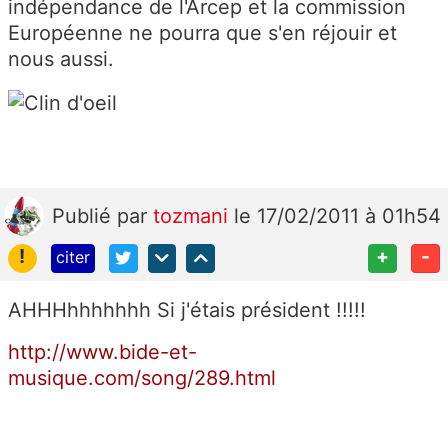
indépendance de l'Arcep et la commission
Européenne ne pourra que s'en réjouir et
nous aussi.
Publié
par
tozmani
le 17/02/2011 à 01h54
!
+
-
citer
AHHHhhhhhhh Si j'étais président !!!!!
http://www.bide-et-
musique.com/song/289.html