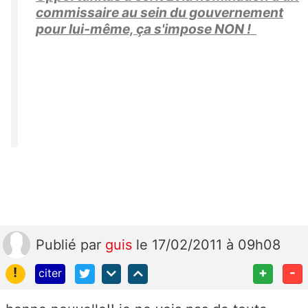
commissaire au sein du gouvernement
pour lui-même, ça s'impose NON !
Publié
par
guis
le 17/02/2011 à 09h08
!
+
-
citer