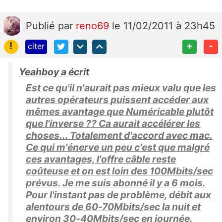
Publié
par
reno69
le 11/02/2011 à 23h45
!
+
-
citer
Yeahboy a écrit
Est ce qu'il n'aurait pas mieux valu que les
autres opérateurs puissent accéder aux
mêmes avantage que Numéricable plutôt
que l'inverse ?? Ca aurait accélérer les
choses... Totalement d'accord avec mac.
Ce qui m'énerve un peu c'est que malgré
ces avantages, l'offre câble reste
coûteuse et on est loin des 100Mbits/sec
prévus. Je me suis abonné il y a 6 mois.
Pour l'instant pas de problème, débit aux
alentours de 60-70Mbits/sec la nuit et
environ 30-40Mbits/sec en journée.