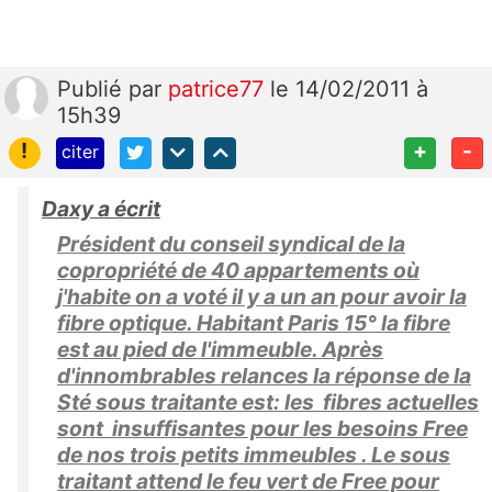
Publié
par
patrice77
le 14/02/2011 à
15h39
!
+
-
citer
Daxy a écrit
Président du conseil syndical de la
copropriété de 40 appartements où
j'habite on a voté il y a un an pour avoir la
fibre optique. Habitant Paris 15° la fibre
est au pied de l'immeuble. Après
d'innombrables relances la réponse de la
Sté sous traitante est: les fibres actuelles
sont insuffisantes pour les besoins Free
de nos trois petits immeubles . Le sous
traitant attend le feu vert de Free pour