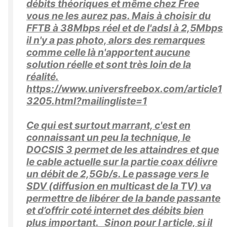
débits théoriques et même chez Free
vous ne les aurez pas. Mais à choisir du
FFTB à 38Mbps réel et de l'adsl à 2,5Mbps
il n'y a pas photo, alors des remarques
comme celle là n'apportent aucune
solution réelle et sont très loin de la
réalité.
https://www.universfreebox.com/article1
3205.html?mailingliste=1
Ce qui est surtout marrant, c'est en
connaissant un peu la technique, le
DOCSIS 3 permet de les attaindres et que
le cable actuelle sur la partie coax délivre
un débit de 2,5Gb/s. Le passage vers le
SDV (diffusion en multicast de la TV) va
permettre de libérer de la bande passante
et d’offrir coté internet des débits bien
plus important. Sinon pour l article, si il