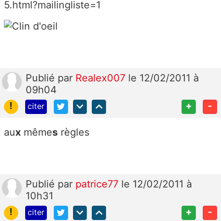
5.html?mailingliste=1
Publié
par
Realex007
le 12/02/2011 à
09h04
!
+
-
citer
au
x
même
s
règles
Publié
par
patrice77
le 12/02/2011 à
10h31
!
+
-
citer