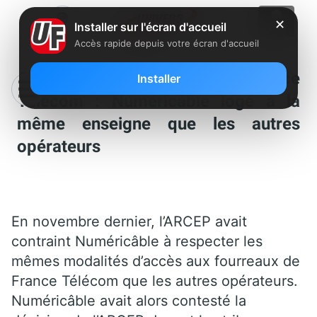
✕
Installer sur l'écran d'accueil
Accès rapide depuis votre écran d'accueil
Accès aux fourreaux de France
Installer
Télécom : Numéricâble logé à la
même enseigne que les autres
opérateurs
En novembre dernier, l’ARCEP avait
contraint Numéricâble à respecter les
mêmes modalités d’accès aux fourreaux de
France Télécom que les autres opérateurs.
Numéricâble avait alors contesté la