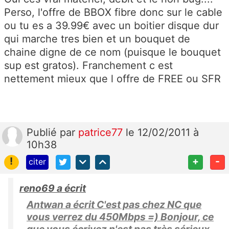
Perso, l'offre de BBOX fibre donc sur le cable
ou tu es a 39.99€ avec un boitier disque dur
qui marche tres bien et un bouquet de
chaine digne de ce nom (puisque le bouquet
sup est gratos). Franchement c est
nettement mieux que l offre de FREE ou SFR
Publié
par
patrice77
le 12/02/2011 à
10h38
!
+
-
citer
reno69 a écrit
Antwan a écrit C'est pas chez NC que
vous verrez du 450Mbps =) Bonjour, ce
que vous écrivez n'est pas très sérieux