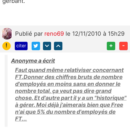
gerbant.
Publié
par
reno69
le 12/11/2010 à 15h29
!
+
-
citer
Anonyme a écrit
Faut quand même relativiser concernant
FT.Donner des chiffres bruts de nombre
d'employés en moins sans en donner le
nombre total, ça veut pas dire grand
chose. Et d'autre part il y a un "historique"
à gérer. Moi déjà j'aimerais bien que Free
n'ai que 5% du nombre d'employés de
FT...