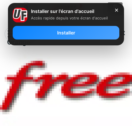
✕
Installer sur l'écran d'accueil
Accès rapide depuis votre écran d'accueil
Fin du combat juridique entre Free et
Installer
Orange