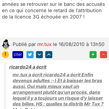
années se retrouver sur le banc des accusés
en ce qui concerne le retard de l'attribution
de la licence 3G échouée en 2007 !
Publié
par
mr.tux
le 16/08/2010 à 13h50
!
+
-
citer
ricardo24 a écrit
mr.tux a écrit ricardo24 a écrit Enfin
devenus adultes :-) Et à baisser les bras
aussi. Oui mais mieux vaut un
arrangement plutôt qu'un procès, dans
lequel il y a toujours un risque d'y laisser
des billes. HS : quelles ta distrib Mr Tux ?