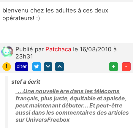
bienvenu chez les adultes à ces deux
opérateurs! :)
Publié
par
Patchaca
le 16/08/2010 à
23h31
!
+
-
citer
stef a écrit
...Une nouvelle ère dans les télécoms
français, plus juste, équitable et apaisée,
peut maintenant débuter... Et peut-être
aussi dans les commentaires des articles
sur UniversFreebox