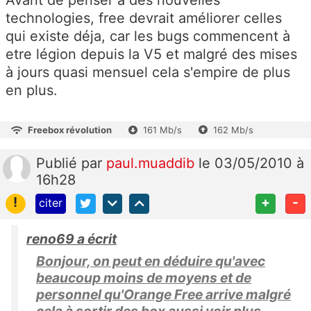
technologies, free devrait améliorer celles
qui existe déja, car les bugs commencent à
etre légion depuis la V5 et malgré des mises
à jours quasi mensuel cela s'empire de plus
en plus.
Freebox révolution
161 Mb/s
162 Mb/s
Publié
par
paul.muaddib
le 03/05/2010 à
16h28
!
+
-
citer
reno69 a écrit
Bonjour, on peut en déduire qu'avec
beaucoup moins de moyens et de
personnel qu'Orange Free arrive malgré
cela à sortir des box aussi voir plus