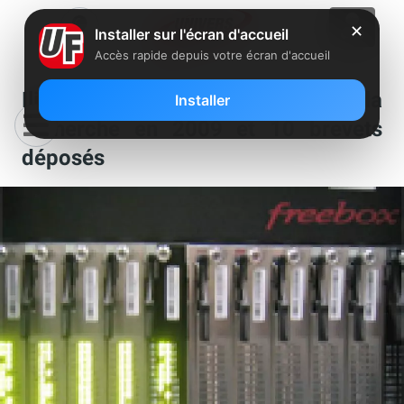
✕
Installer sur l'écran d'accueil
Accès rapide depuis votre écran d'accueil
Iliad: 1,8 M€ consacrés à la
Installer
recherche en 2009 et 10 brevets
déposés