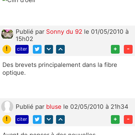
Publié
par
Sonny du 92
le 01/05/2010 à
15h02
!
+
-
citer
Des brevets principalement dans la fibre
optique.
Publié
par
bluse
le 02/05/2010 à 21h34
!
+
-
citer
Avant de penser à des nouvelles