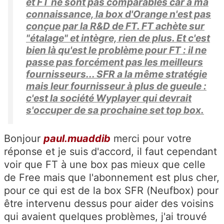
et FT ne sont pas comparables car à ma
connaissance, la box d'Orange n'est pas
conçue par la R&D de FT. FT achète sur
"étalage" et intègre, rien de plus. Et c'est
bien là qu'est le problème pour FT : il ne
passe pas forcément pas les meilleurs
fournisseurs... SFR a la même stratégie
mais leur fournisseur à plus de gueule :
c'est la société Wyplayer qui devrait
s'occuper de sa prochaine set top box.
Bonjour
paul.muaddib
merci pour votre
réponse et je suis d'accord, il faut cependant
voir que FT à une box pas mieux que celle
de Free mais que l'abonnement est plus cher,
pour ce qui est de la box SFR (Neufbox) pour
être intervenu dessus pour aider des voisins
qui avaient quelques problèmes, j'ai trouvé