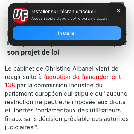
✕
Installer sur l'écran d'accueil
Accès rapide depuis votre écran d'accueil
Ministère culture: L’amendement 138
Installer
n’empechera pas la France d’adopter
son projet de loi
Le cabinet de Christine Albanel vient de
réagir suite à
l’adoption de l’amendement
138
par la commission Industrie du
parlement européen qui stipule qu "aucune
restriction ne peut être imposée aux droits
et libertés fondamentaux des utilisateurs
finaux sans décision préalable des autorités
judiciaires ".