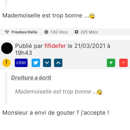
Mademoiselle est trop bonne ...
Freebox Delta
1.62 Gb/s
225 Mb/s
Publié
par
fifidefer
le 21/03/2021 à
19h43
!
+
-
citer
Droiture a écrit
Mademoiselle est trop bonne ...
Monsieur a envi de gouter ? j'accepte !