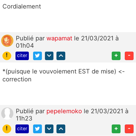
Cordialement
Publié
par
wapamat
le 21/03/2021 à
01h04
!
+
-
citer
*(puisque le vouvoiement EST de mise) <-
correction
Publié
par
pepelemoko
le 21/03/2021 à
11h23
!
+
-
citer