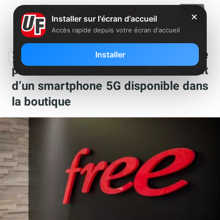
✕
Installer sur l'écran d'accueil
Accès rapide depuis votre écran d'accueil
Free Mobile : importante baisse de
Installer
prix et accessoire offert sur l’achat
d’un smartphone 5G disponible dans
la boutique