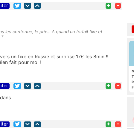
+
-
iter
s les contenue, le prix... A quand un forfait fixe et
.?
 vers un fixe en Russie et surprise 17€ les 8min !!
Bien fait pour moi !
N
T
l
+
-
iter
F
edans
+
-
iter