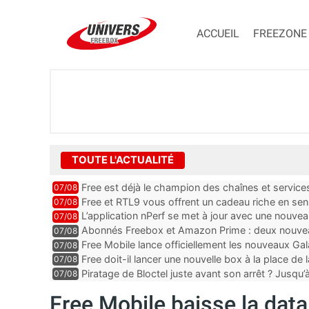
ACCUEIL
FREEZONE
TOUTE L'ACTUALITÉ
Free est déjà le champion des chaînes et services 
07/08
encore au moin...
Free et RTL9 vous offrent un cadeau riche en sens
07/08
l’obtenir
L’application nPerf se met à jour avec une nouvea
07/08
Mobile, Orange, SFR ...
Abonnés Freebox et Amazon Prime : deux nouveau
07/08
Free Mobile lance officiellement les nouveaux Ga
07/08
des promos et des cadeaux
Free doit-il lancer une nouvelle box à la place de
07/08
Piratage de Bloctel juste avant son arrêt ? Jusqu
07/08
auraient fuité
Free Mobile baisse la data 