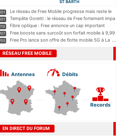
ST BARTH
Le réseau de Free Mobile progresse mais reste le
/01
m
...
Tempête Goretti : le réseau de Free fortement impa
/01
...
Fibre optique : Free annonce un cap important
/10
pass
...
Free booste sans surcoût son forfait mobile à 9,99
/07
...
Free Pro lance son offre de flotte mobile 5G à La
...
/05
RÉSEAU FREE MOBILE
Antennes
Débits
Records
EN DIRECT DU FORUM