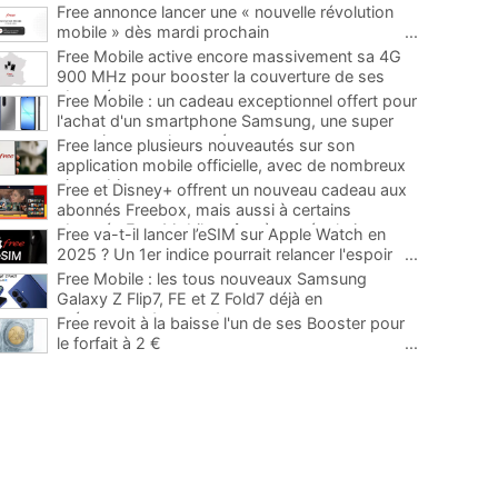
Free annonce lancer une « nouvelle révolution
mobile » dès mardi prochain
...
Free Mobile active encore massivement sa 4G
900 MHz pour booster la couverture de ses
abonnés
...
Free Mobile : un cadeau exceptionnel offert pour
l'achat d'un smartphone Samsung, une super
occasion pour la rentrée
...
Free lance plusieurs nouveautés sur son
application mobile officielle, avec de nombreux
ajouts bienvenus
...
Free et Disney+ offrent un nouveau cadeau aux
abonnés Freebox, mais aussi à certains
abonnés Free Mobile grâce à une évolution
...
Free va-t-il lancer l’eSIM sur Apple Watch en
2025 ? Un 1er indice pourrait relancer l'espoir
...
Free Mobile : les tous nouveaux Samsung
Galaxy Z Flip7, FE et Z Fold7 déjà en
précommande avec des promos
...
Free revoit à la baisse l'un de ses Booster pour
le forfait à 2 €
...