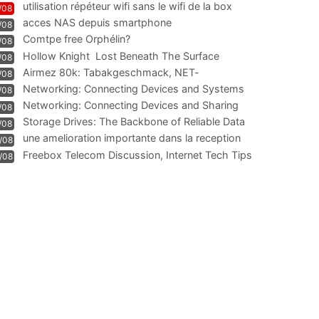
utilisation répéteur wifi sans le wifi de la box
/08
acces NAS depuis smartphone
/08
Comtpe free Orphélin?
/08
Hollow Knight  Lost Beneath The Surface
/08
Airmez 80k: Tabakgeschmack, NET-
/08
Technologie und Leistung im
Networking: Connecting Devices and Systems
/08
Networking: Connecting Devices and Sharing
/08
Information
Storage Drives: The Backbone of Reliable Data
/08
Management
une amelioration importante dans la reception
/08
WIFI
Freebox Telecom Discussion, Internet Tech Tips
/08
Communi