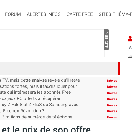
FORUM
ALERTES INFOS
CARTE FREE
SITES THÉMA-
PUBLICITÉ
Cr
TV, mais cette analyse révèle qu’il reste
Brèves
ations fortes, mais il faudra jouer pour
Brèves
uté qui intéressera les abonnés Free
Brèves
x jeux PC offerts à récupérer
Brèves
laxy Z Fold8 et Z Flip8 de Samsung avec
Brèves
 la Freebox Révolution ?
Brèves
’à 3 millions de numéros de téléphone
Brèves
et le prix de son offre