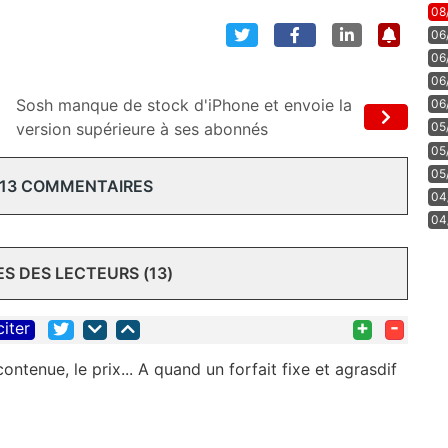
08
06
06
06
Sosh manque de stock d'iPhone et envoie la
06
version supérieure à ses abonnés
05
05
05
 13 COMMENTAIRES
04
04
 DES LECTEURS (13)
+
-
citer
ontenue, le prix... A quand un forfait fixe et agrasdif