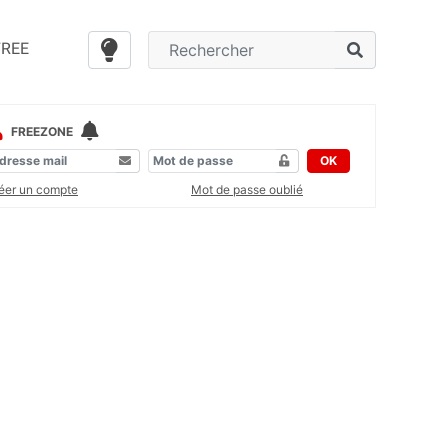
FREE
FREEZONE
OK
éer un compte
Mot de passe oublié