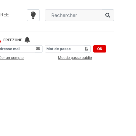
FREE
FREEZONE
OK
éer un compte
Mot de passe oublié