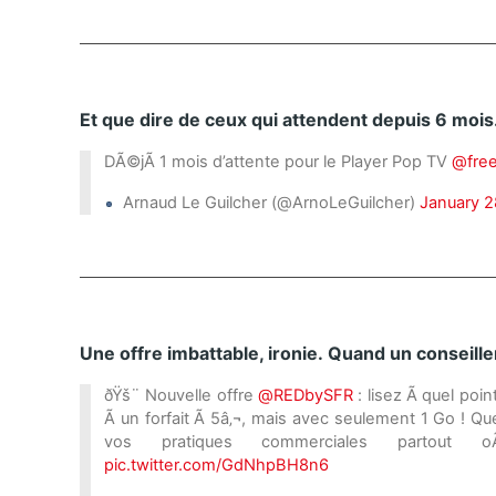
Et que dire de ceux qui attendent depuis 6 mois
DÃ©jÃ 1 mois d’attente pour le Player Pop TV
@fre
Arnaud Le Guilcher (@ArnoLeGuilcher)
January 2
Une offre imbattable, ironie. Quand un conseiller
ðŸš¨ Nouvelle offre
@REDbySFR
: lisez Ã quel poin
Ã un forfait Ã 5â‚¬, mais avec seulement 1 Go ! Q
vos pratiques commerciales partout 
pic.twitter.com/GdNhpBH8n6