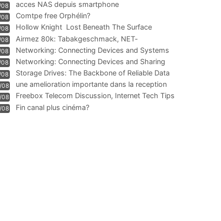
acces NAS depuis smartphone
/08
Comtpe free Orphélin?
/08
Hollow Knight  Lost Beneath The Surface
/08
Airmez 80k: Tabakgeschmack, NET-
/08
Technologie und Leistung im
Networking: Connecting Devices and Systems
/08
Networking: Connecting Devices and Sharing
/08
Information
Storage Drives: The Backbone of Reliable Data
/08
Management
une amelioration importante dans la reception
/08
WIFI
Freebox Telecom Discussion, Internet Tech Tips
/08
Communi
Fin canal plus cinéma?
/08