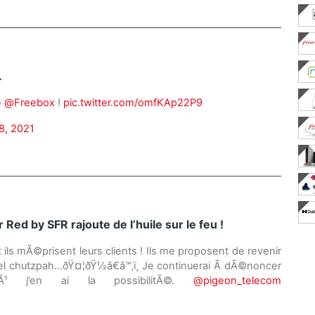
.
e
@Freebox
!
pic.twitter.com/omfKAp22P9
8, 2021
 Red by SFR rajoute de l’huile sur le feu !
t ils mÃ©prisent leurs clients ! Ils me proposent de revenir
uel chutzpah…ðŸ¤¦ðŸ½â€â™‚ï¸ Je continuerai Ã dÃ©noncer
oÃ¹ j’en ai la possibilitÃ©.
@pigeon_telecom