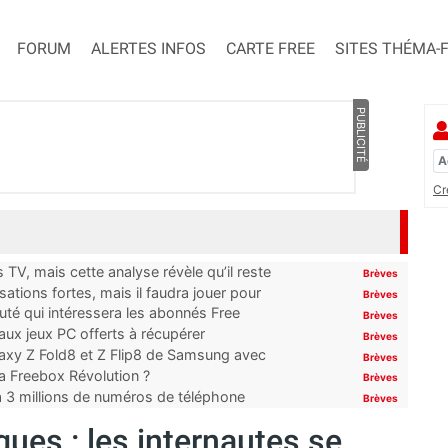
FORUM
ALERTES INFOS
CARTE FREE
SITES THÉMA-
PUBLICITÉ
Cr
TV, mais cette analyse révèle qu’il reste
Brèves
ations fortes, mais il faudra jouer pour
Brèves
uté qui intéressera les abonnés Free
Brèves
x jeux PC offerts à récupérer
Brèves
laxy Z Fold8 et Z Flip8 de Samsung avec
Brèves
 la Freebox Révolution ?
Brèves
’à 3 millions de numéros de téléphone
Brèves
ues : les internautes se