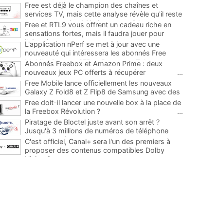
Free est déjà le champion des chaînes et
services TV, mais cette analyse révèle qu'il reste
encore au moins 141 ajouts possibles
...
Free et RTL9 vous offrent un cadeau riche en
sensations fortes, mais il faudra jouer pour
l'obtenir
...
L'application nPerf se met à jour avec une
nouveauté qui intéressera les abonnés Free
Mobile, Orange, SFR et Bouygues Telecom
...
Abonnés Freebox et Amazon Prime : deux
nouveaux jeux PC offerts à récupérer
...
Free Mobile lance officiellement les nouveaux
Galaxy Z Fold8 et Z Flip8 de Samsung avec des
promos et des cadeaux
...
Free doit-il lancer une nouvelle box à la place de
la Freebox Révolution ?
...
Piratage de Bloctel juste avant son arrêt ?
Jusqu'à 3 millions de numéros de téléphone
auraient fuité
...
C'est officiel, Canal+ sera l'un des premiers à
proposer des contenus compatibles Dolby
Vision 2
...