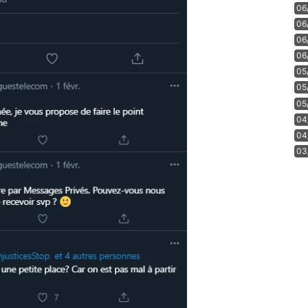
06
06
06
06
05
05
05
04
04
03