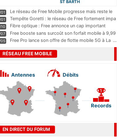
ST BARTH
Le réseau de Free Mobile progresse mais reste le
/01
m
...
Tempête Goretti : le réseau de Free fortement impa
/01
...
Fibre optique : Free annonce un cap important
/10
pass
...
Free booste sans surcoût son forfait mobile à 9,99
/07
...
Free Pro lance son offre de flotte mobile 5G à La
...
/05
RÉSEAU FREE MOBILE
Antennes
Débits
Records
EN DIRECT DU FORUM