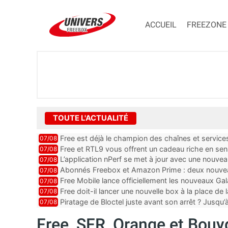
ACCUEIL
FREEZONE
TOUTE L'ACTUALITÉ
Free est déjà le champion des chaînes et services 
07/08
encore au moin...
Free et RTL9 vous offrent un cadeau riche en sens
07/08
l’obtenir
L’application nPerf se met à jour avec une nouvea
07/08
Mobile, Orange, SFR ...
Abonnés Freebox et Amazon Prime : deux nouveau
07/08
Free Mobile lance officiellement les nouveaux Ga
07/08
des promos et des cadeaux
Free doit-il lancer une nouvelle box à la place de
07/08
Piratage de Bloctel juste avant son arrêt ? Jusqu
07/08
auraient fuité
Free, SFR, Orange et Bouyg