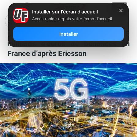
✕
Installer sur l'écran d'accueil
Accès rapide depuis votre écran d'accueil
La 5G entraînerait, sur 15 ans, 20
Installer
milliards d’euros de bénéfices en
France d’après Ericsson