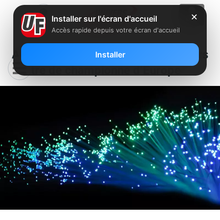
✕
Installer sur l'écran d'accueil
Accès rapide depuis votre écran d'accueil
Abonnés fibre : la France fonce vers
Installer
le titre de championne d’Europe