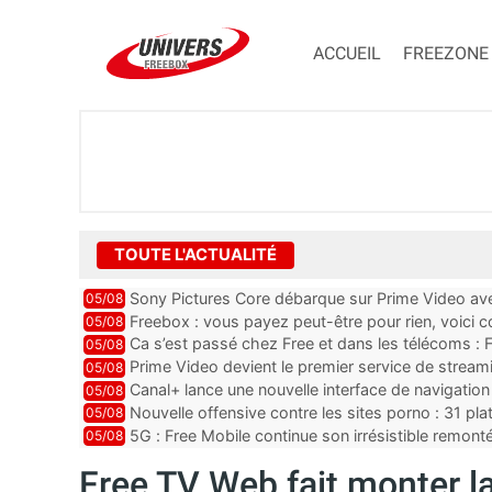
ACCUEIL
FREEZONE
TOUTE L'ACTUALITÉ
Sony Pictures Core débarque sur Prime Video avec
05/08
Freebox : vous payez peut-être pour rien, voici
05/08
abonnements TV oubliés
Ca s’est passé chez Free et dans les télécoms : F
05/08
pointe le bout de...
Prime Video devient le premier service de strea
05/08
ce lancement
Canal+ lance une nouvelle interface de navigation
05/08
Nouvelle offensive contre les sites porno : 31 pl
05/08
par Orange, Free, SF...
5G : Free Mobile continue son irrésistible remon
05/08
plus que jamais sous pr...
Free TV Web fait monter l