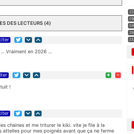
23
09
S DES LECTEURS (4)
09
29
citer
23
... Vraiment en 2026 ...
+
-
iter
tuit !
citer
 chaines et me triturer le kiki. vite je file à la
es attelles pour mes poignés avant que ça ne ferme