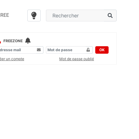
FREE
FREEZONE
OK
éer un compte
Mot de passe oublié