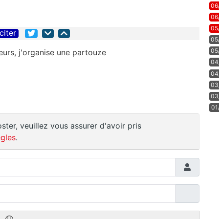
06
06
05
citer
05
05
eurs, j'organise une partouze
04
04
03
03
01
ster, veuillez vous assurer d'avoir pris
gles
.