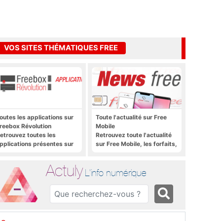
VOS SITES THÉMATIQUES FREE
outes les applications sur
Toute l'actualité sur Free
reebox Révolution
Mobile
etrouvez toutes les
Retrouvez toute l'actualité
pplications présentes sur
sur Free Mobile, les forfaits,
reebox Révolution en un
le déploiement 4G, 5G, les
lic
promos, les nouveautés et
Actuly
bien plus encore
L'info numérique