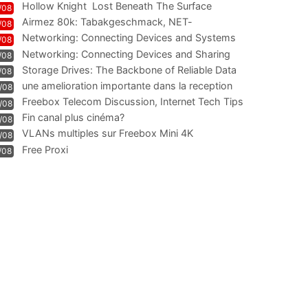
Hollow Knight  Lost Beneath The Surface
/08
Airmez 80k: Tabakgeschmack, NET-
/08
Technologie und Leistung im
Networking: Connecting Devices and Systems
/08
Networking: Connecting Devices and Sharing
/08
Information
Storage Drives: The Backbone of Reliable Data
/08
Management
une amelioration importante dans la reception
/08
WIFI
Freebox Telecom Discussion, Internet Tech Tips
/08
Communi
Fin canal plus cinéma?
/08
VLANs multiples sur Freebox Mini 4K
/08
Free Proxi
/08