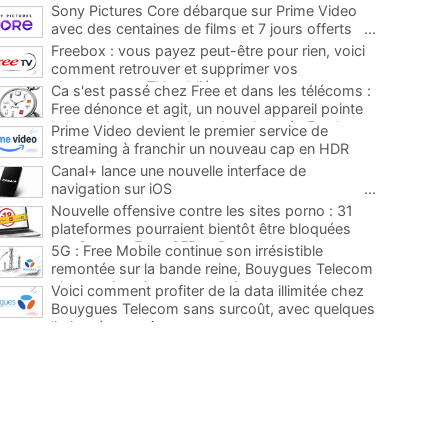
Sony Pictures Core débarque sur Prime Video
avec des centaines de films et 7 jours offerts
...
Freebox : vous payez peut-être pour rien, voici
comment retrouver et supprimer vos
abonnements TV oubliés
...
Ca s'est passé chez Free et dans les télécoms :
Free dénonce et agit, un nouvel appareil pointe
le bout de son nez chez des abonnés Freebox...
Prime Video devient le premier service de
...
streaming à franchir un nouveau cap en HDR
avec ce lancement
...
Canal+ lance une nouvelle interface de
navigation sur iOS
...
Nouvelle offensive contre les sites porno : 31
plateformes pourraient bientôt être bloquées
par Orange, Free, SFR et Bouygues
...
5G : Free Mobile continue son irrésistible
remontée sur la bande reine, Bouygues Telecom
plus que jamais sous pression
...
Voici comment profiter de la data illimitée chez
Bouygues Telecom sans surcoût, avec quelques
limites à connaître
...