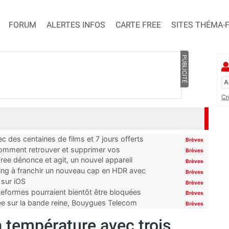
FORUM
ALERTES INFOS
CARTE FREE
SITES THÉMA-
PUBLICITÉ
Cr
 des centaines de films et 7 jours offerts
Brèves
 comment retrouver et supprimer vos
Brèves
ree dénonce et agit, un nouvel appareil
Brèves
ming à franchir un nouveau cap en HDR avec
Brèves
 sur iOS
Brèves
ateformes pourraient bientôt être bloquées
Brèves
tée sur la bande reine, Bouygues Telecom
Brèves
a température avec trois