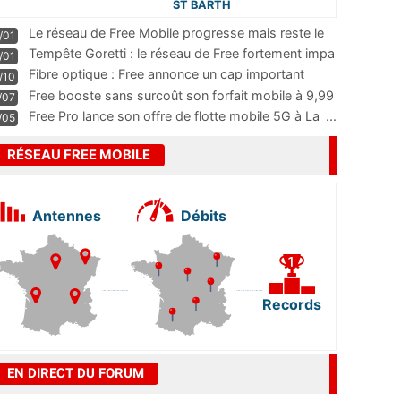
ST BARTH
Le réseau de Free Mobile progresse mais reste le
/01
m
...
Tempête Goretti : le réseau de Free fortement impa
/01
...
Fibre optique : Free annonce un cap important
/10
pass
...
Free booste sans surcoût son forfait mobile à 9,99
/07
...
Free Pro lance son offre de flotte mobile 5G à La
...
/05
RÉSEAU FREE MOBILE
Antennes
Débits
Records
EN DIRECT DU FORUM