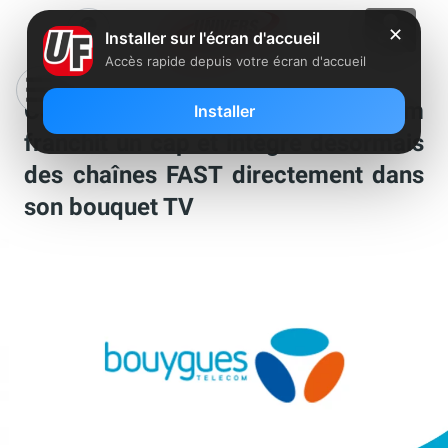
✕
Installer sur l'écran d'accueil
Accès rapide depuis votre écran d'accueil
Comme Free, Bouygues Telecom
Installer
franchit un cap et intègre désormais
des chaînes FAST directement dans
son bouquet TV