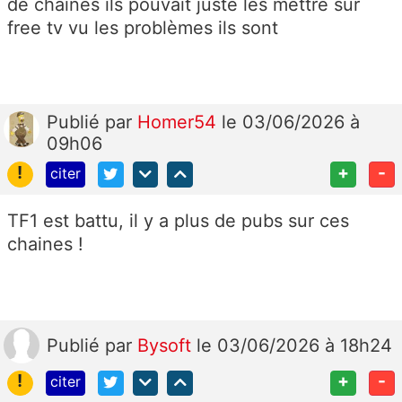
de chaînes ils pouvait juste les mettre sur
free tv vu les problèmes ils sont
Publié
par
Homer54
le 03/06/2026 à
09h06
!
+
-
citer
TF1 est battu, il y a plus de pubs sur ces
chaines !
Publié
par
Bysoft
le 03/06/2026 à 18h24
!
+
-
citer