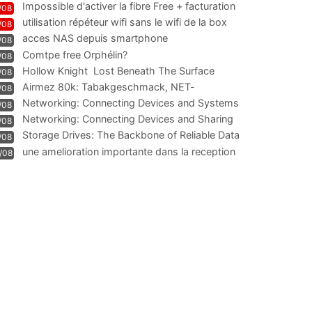
Impossible d'activer la fibre Free + facturation
/08
résiliation
utilisation répéteur wifi sans le wifi de la box
/08
acces NAS depuis smartphone
/08
Comtpe free Orphélin?
/08
Hollow Knight  Lost Beneath The Surface
/08
Airmez 80k: Tabakgeschmack, NET-
/08
Technologie und Leistung im
Networking: Connecting Devices and Systems
/08
Networking: Connecting Devices and Sharing
/08
Information
Storage Drives: The Backbone of Reliable Data
/08
Management
une amelioration importante dans la reception
/08
WIFI