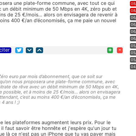
posera une plate-forme commune, avec tout ce qui
08
ec un débit minimum de 50 Mbps en 4K, zéro pub et
08
ins de 25 €/mois… alors on envisagera de revenir à
06
u moins 400 €/an d’économisés, ça me paie un nouvel
06
06
06
05
+
-
citer
05
05
04
n. Zéro euro par mois d’abonnement, que ce soit sur
orsqu’on nous proposera une plate-forme commune, avec
 bitrate de rêve avec un débit minimum de 50 Mbps en 4K,
e possible, et à moins de 25 €/mois… alors on envisagera
n attendant, c’est au moins 400 €/an d’économisés, ça me
4 ans ! ;)
 les plateformes augmentent leurs prix. Pour le
il faut savoir être honnête et j'espère qu'un jour tu
que là ce n'est pas un iPhone que tu vas payer mais