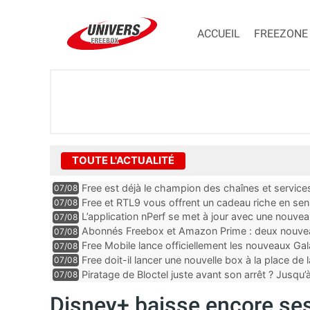
ACCUEIL
FREEZONE
TOUTE L'ACTUALITÉ
Free est déjà le champion des chaînes et services 
07/08
encore au moin...
Free et RTL9 vous offrent un cadeau riche en sens
07/08
l’obtenir
L’application nPerf se met à jour avec une nouvea
07/08
Mobile, Orange, SFR ...
Abonnés Freebox et Amazon Prime : deux nouveau
07/08
Free Mobile lance officiellement les nouveaux Ga
07/08
des promos et des cadeaux
Free doit-il lancer une nouvelle box à la place de
07/08
Piratage de Bloctel juste avant son arrêt ? Jusqu
07/08
auraient fuité
Disney+ baisse encore ses 