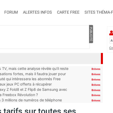
FORUM
ALERTES INFOS
CARTE FREE
SITES THÉMA-
PUBLICITÉ
Cr
TV, mais cette analyse révèle qu’il reste
Brèves
ations fortes, mais il faudra jouer pour
Brèves
uté qui intéressera les abonnés Free
Brèves
x jeux PC offerts à récupérer
Brèves
laxy Z Fold8 et Z Flip8 de Samsung avec
Brèves
 la Freebox Révolution ?
Brèves
’à 3 millions de numéros de téléphone
Brèves
tarifs sur toutes ses