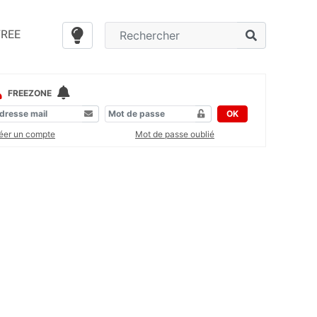
FREE
FREEZONE
OK
éer un compte
Mot de passe oublié