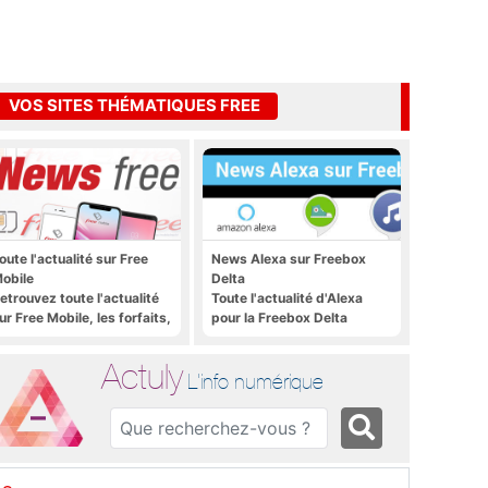
VOS SITES THÉMATIQUES FREE
oute l'actualité sur Free
News Alexa sur Freebox
obile
Delta
etrouvez toute l'actualité
Toute l'actualité d'Alexa
ur Free Mobile, les forfaits,
pour la Freebox Delta
e déploiement 4G, 5G, les
romos, les nouveautés et
Actuly
ien plus encore
L'info numérique