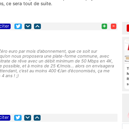
s, ce sera tout de suite.
+
-
citer
n. Zéro euro par mois d’abonnement, que ce soit sur
orsqu’on nous proposera une plate-forme commune, avec
 bitrate de rêve avec un débit minimum de 50 Mbps en 4K,
e possible, et à moins de 25 €/mois… alors on envisagera
T
n attendant, c’est au moins 400 €/an d’économisés, ça me
M
4 ans ! ;)
R
s
l
p
b
citer