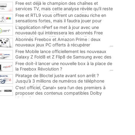
Free est déjà le champion des chaînes et
services TV, mais cette analyse révèle qu'il reste
encore au moins 141 ajouts possibles
...
Free et RTL9 vous offrent un cadeau riche en
sensations fortes, mais il faudra jouer pour
l'obtenir
...
L'application nPerf se met à jour avec une
nouveauté qui intéressera les abonnés Free
Mobile, Orange, SFR et Bouygues Telecom
...
Abonnés Freebox et Amazon Prime : deux
nouveaux jeux PC offerts à récupérer
...
Free Mobile lance officiellement les nouveaux
Galaxy Z Fold8 et Z Flip8 de Samsung avec des
promos et des cadeaux
...
Free doit-il lancer une nouvelle box à la place de
la Freebox Révolution ?
...
Piratage de Bloctel juste avant son arrêt ?
Jusqu'à 3 millions de numéros de téléphone
auraient fuité
...
C'est officiel, Canal+ sera l'un des premiers à
proposer des contenus compatibles Dolby
Vision 2
...