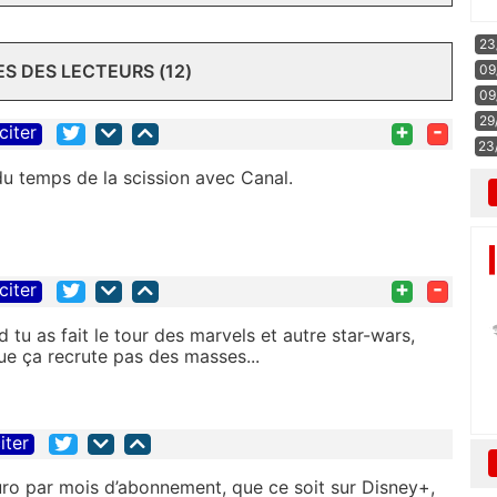
23
 DES LECTEURS (12)
09
09
29
+
-
citer
23
 du temps de la scission avec Canal.
+
-
citer
tu as fait le tour des marvels et autre star-wars,
que ça recrute pas des masses...
iter
 euro par mois d’abonnement, que ce soit sur Disney+,