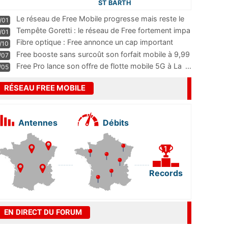
ST BARTH
Le réseau de Free Mobile progresse mais reste le
/01
m
...
Tempête Goretti : le réseau de Free fortement impa
/01
...
Fibre optique : Free annonce un cap important
/10
pass
...
Free booste sans surcoût son forfait mobile à 9,99
/07
...
Free Pro lance son offre de flotte mobile 5G à La
...
/05
RÉSEAU FREE MOBILE
Antennes
Débits
Records
EN DIRECT DU FORUM