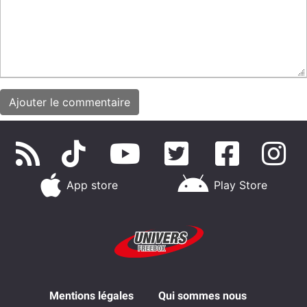
App store
Play Store
Mentions légales
Qui sommes nous